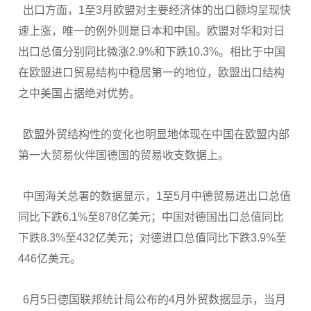
出口方面，1至3月欧盟对主要经济体的出口额均呈现快
速上涨，唯一的例外则是日本和中国。欧盟对华和对日
出口总值分别同比微涨2.9%和下跌10.3%。相比于中国
在欧盟进口贸易结构中稳居第一的地位，欧盟出口结构
之中美国占据绝对优势。
欧盟外贸结构性的变化也明显地体现在中国在欧盟内部
第一大贸易伙伴国德国的贸易收支数据上。
中国海关总署的数据显示，1至5月中德贸易进出口总值
同比下跌6.1%至878亿美元；中国对德国出口总值同比
下跌8.3%至432亿美元；对德进口总值同比下跌3.9%至
446亿美元。
6月5日德国联邦统计局公布的4月外贸数据显示，当月