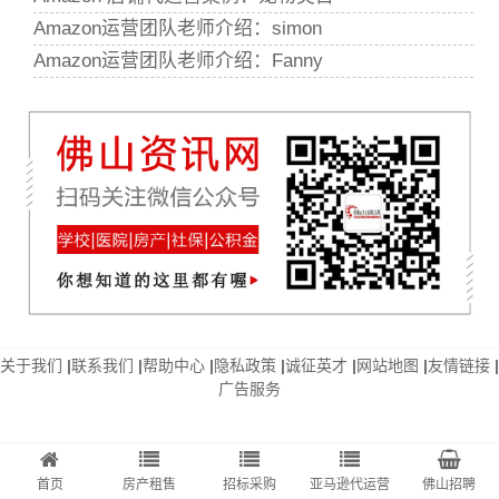
Amazon运营团队老师介绍：simon
Amazon运营团队老师介绍：Fanny
关于我们
|
联系我们
|
帮助中心
|
隐私政策
|
诚征英才
|
网站地图
|
友情链接
|
广告服务
首页
房产租售
招标采购
亚马逊代运营
佛山招聘