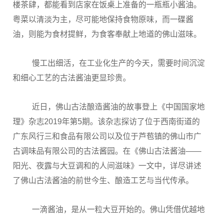
楼茶肆，都能看到店家在饭桌上准备的一瓶瓶小酱油。
粤菜以清淡为主，尽可能地保持食物原味，而一碟酱
油，则能为食材提鲜，为食客奉献上地道的佛山滋味。
慢工出细活，在工业化生产的今天，需要时间沉淀
和细心工艺的古法酱油更显珍贵。
近日，佛山古法酿造酱油的故事登上《中国国家地
理》杂志2019年第5期。该杂志探访了位于西南街道的
广东风行三和食品有限公司以及位于芦苞镇的佛山市广
古调味品有限公司的古法酱园。在《佛山古法酱油——
阳光、夜露与大豆调和的人间滋味》一文中，详尽讲述
了佛山古法酱油的前世今生、酿造工艺与当代传承。
一滴酱油，是从一粒大豆开始的。佛山凭借优越地