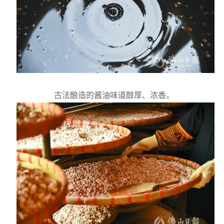
古法酿造的酱油味道醇厚、浓香。