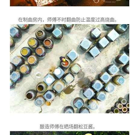
在制曲房内，师傅不时翻曲防止温度过高烧曲。
酿造师傅在晒场翻松豆酱。