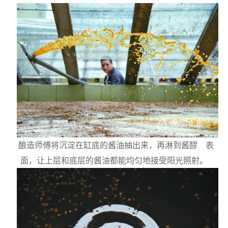
酿造师傅将沉淀在缸底的酱油抽出来，再淋到酱醪 表
面，让上层和底层的酱油都能均匀地接受阳光照射。