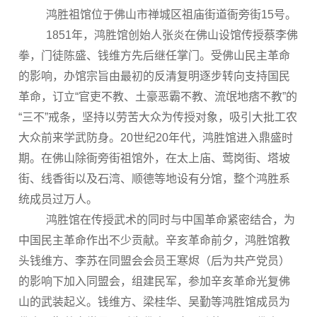
鸿胜祖馆位于佛山市禅城区祖庙街道衙旁街15号。
1851年，鸿胜馆创始人张炎在佛山设馆传授蔡李佛
拳，门徒陈盛、钱维方先后继任掌门。受佛山民主革命
的影响，办馆宗旨由最初的反清复明逐步转向支持国民
革命，订立“官吏不教、土豪恶霸不教、流氓地痞不教”的
“三不”戒条，坚持以劳苦大众为传授对象，吸引大批工农
大众前来学武防身。20世纪20年代，鸿胜馆进入鼎盛时
期。在佛山除衙旁街祖馆外，在太上庙、莺岗街、塔坡
街、线香街以及石湾、顺德等地设有分馆，整个鸿胜系
统成员过万人。
鸿胜馆在传授武术的同时与中国革命紧密结合，为
中国民主革命作出不少贡献。辛亥革命前夕，鸿胜馆教
头钱维方、李苏在同盟会会员王寒烬（后为共产党员）
的影响下加入同盟会，组建民军，参加辛亥革命光复佛
山的武装起义。钱维方、梁桂华、吴勤等鸿胜馆成员为