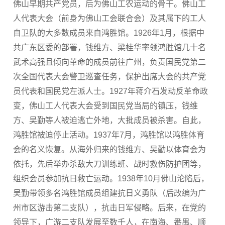
佛山早期共产党员，后为佛山工农运动的骨干。佛山工
人代表大会（前身为佛山工会联合会）及其属下的工人
自卫队的大多数成员来自鸿胜馆。1926年1月，根据中
共广东区委的部署，钱维方、梁桂华率领鸿胜馆几十名
武术高强且倾向革命的成员前往广州，负责国民党第二
次全国代表大会警卫巡查任务，保护出席大会的共产党
员代表和国民党左派人士。1927年蒋介石发动反革命政
变，佛山工人代表大会受到国民党当局的镇压，钱维
方、吴勤等人被迫逃亡外地，大批成员被杀害。自此，
鸿胜馆被迫停止活动。1937年7月，鸿胜馆以鸿胜体育
会的名义恢复。从海外归来的钱维方、吴勤以体育会为
依托，先后举办杀敌大刀训练班、战时救伤防护团等，
组织会员参加抗日救亡运动。1938年10月佛山沦陷后，
吴勤带领多名鸿胜馆成员组建抗日义勇队（后改编为广
州市区游击第二支队），抗击日军侵略。后来，在党的
领导下，广游二支队发展至数千人，在南海、番禺、顺