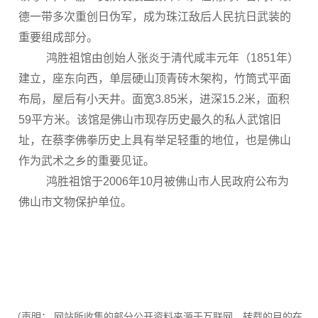
德一带多次重创日伪军，成为珠江敌后人民抗日武装的
重要组成部分。
鸿胜祖馆由创始人张炎于清代咸丰元年（1851年）
建立，座东向西，单层硬山顶青砖木架构，竹筒式平面
布局，屋后有小天井。面宽3.85米，进深15.2米，面积
59平方米。该馆是佛山市现存历史最久的私人武馆旧
址，在蔡李佛拳历史上具有举足轻重的地位，也是佛山
作为武术之乡的重要见证。
鸿胜祖馆于2006年10月被佛山市人民政府公布为
佛山市文物保护单位。
（声明： 网站所收集的部分公开资料来源于互联网，转载的目的在