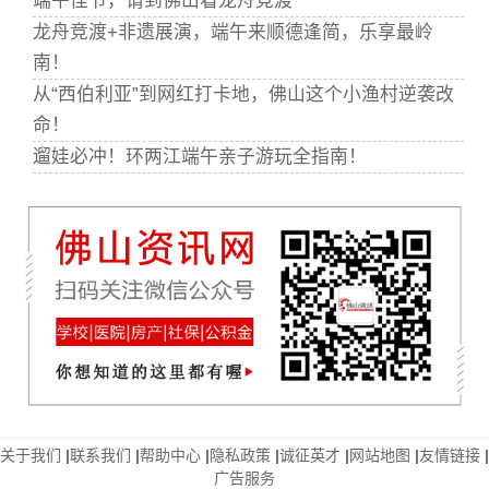
端午佳节，请到佛山看龙舟竞渡
龙舟竞渡+非遗展演，端午来顺德逢简，乐享最岭
南！
从“西伯利亚”到网红打卡地，佛山这个小渔村逆袭改
命！
遛娃必冲！环两江端午亲子游玩全指南！
关于我们
|
联系我们
|
帮助中心
|
隐私政策
|
诚征英才
|
网站地图
|
友情链接
|
广告服务