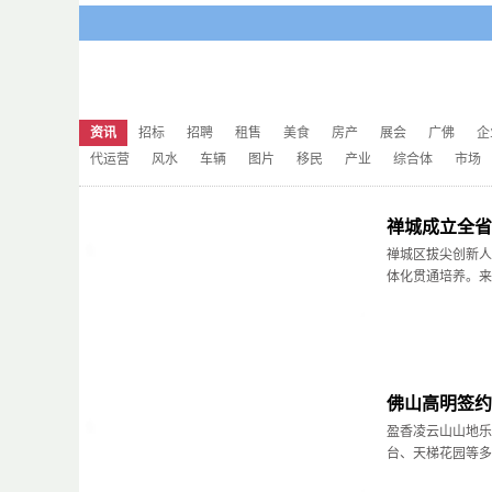
资讯
招标
招聘
租售
美食
房产
展会
广佛
企
代运营
风水
车辆
图片
移民
产业
综合体
市场
禅城成立全省
禅城区拔尖创新人
体化贯通培养。来自
佛山高明签约
盈香凌云山山地乐
台、天梯花园等多个