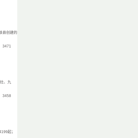
该县创建的
气：3471
丹灶、九
气：3458
199起；