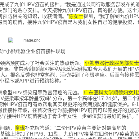
完成了九价
HPV疫苗的接种。“我是通过公司行政服务部发布的
关部门的贴心安排。今天接种九价HPV疫苗，真的很方便。这个
病预防相关的知识，收获满满。”
陈女士
提到，
“我了解到九价HP
最高的疫苗，接种九价HPV疫苗是为我们女性自己的健康投资，
行动”小熊电器企业疫苗接种现场
宫颈癌预防成为了社会关注的热点话题。
小熊电器行政服务部负责
健康。非常感谢顺德区疾控及妇幼保健院联合为我们开展的HPV
0人。报名反馈也非常热烈，活动得到了积极响应。后面有接种
小程序或APP进行预约接种。”
的高危型HPV感染是导致宫颈癌的元凶。
广东医科大学顺德妇女儿
PV感染率按年龄呈‘双峰’ 分布，第一个高峰在‘17-24岁’，第二个
，接种HPV疫苗可有效帮助其实现更好的疾病预防和健康保护。9-1
最佳接种年龄，在首次性行为前接种HPV疫苗可以有更好的预防
早接种HPV疫苗有助于青少年女性一步到位获得最好的保护。”
门问题，
童珑
补充解答道：
“二价HPV疫苗主要针对最高危的
的基础上增加了HPV6、11型，九价HPV疫苗在四价HPV疫苗的