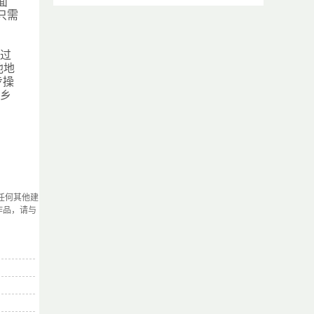
面
只需
通过
他地
步操
、乡
任何其他建
作品，请与