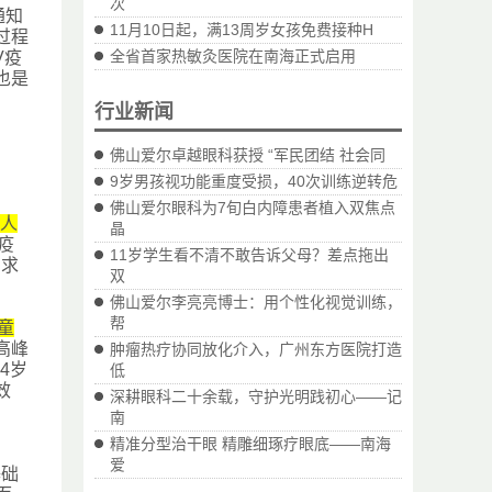
次
通知
11月10日起，满13周岁女孩免费接种H
过程
全省首家热敏灸医院在南海正式启用
V疫
也是
行业新闻
佛山爱尔卓越眼科获授 “军民团结 社会同
9岁男孩视功能重度受损，40次训练逆转危
佛山爱尔眼科为7旬白内障患者植入双焦点
人
晶
疫
11岁学生看不清不敢告诉父母？差点拖出
需求
双
佛山爱尔李亮亮博士：用个性化视觉训练，
帮
童
高峰
肿瘤热疗协同放化介入，广州东方医院打造
4岁
低
效
深耕眼科二十余载，守护光明践初心——记
南
精准分型治干眼 精雕细琢疗眼底——南海
爱
基础