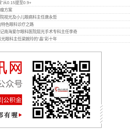
.15提至0.9+
瘤方案
院视光及小儿眼病科主任唐永哲
的特色眼科诊疗之路
—记南海爱尔眼科医院屈光手术专科主任李奇
光眼科主任梁婉玲的“晶”彩十年