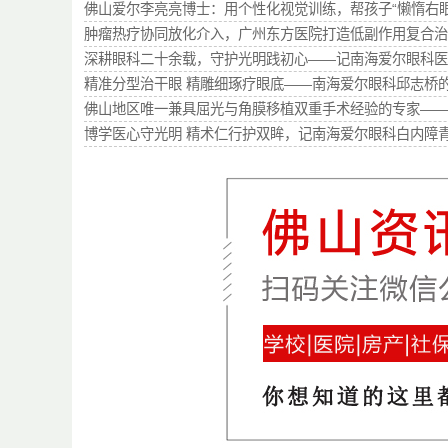
佛山爱尔李亮亮博士：用个性化视觉训练，帮孩子“懒惰右眼”从0
肿瘤热疗协同放化介入，广州东方医院打造低副作用复合治
深耕眼科二十余载，守护光明践初心——记南海爱尔眼科医
精准分型治干眼 精雕细琢疗眼底——南海爱尔眼科邱志桥
佛山地区唯一兼具屈光与角膜移植双重手术经验的专家—
博学医心守光明 精术仁行护双眸，记南海爱尔眼科白内障青