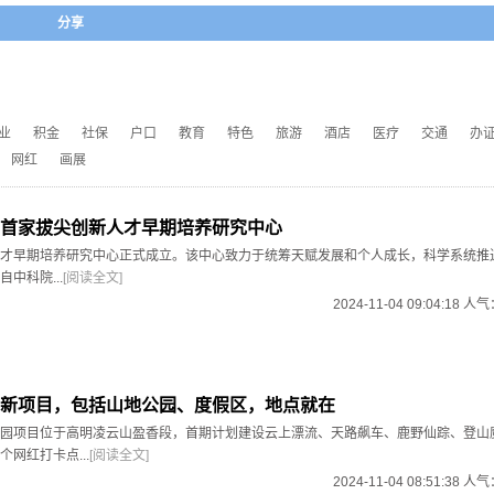
分享
业
积金
社保
户口
教育
特色
旅游
酒店
医疗
交通
办
网红
画展
首家拔尖创新人才早期培养研究中心
才早期培养研究中心正式成立。该中心致力于统筹天赋发展和个人成长，科学系统推
中科院...
[阅读全文]
2024-11-04 09:04:18 人
新项目，包括山地公园、度假区，地点就在
园项目位于高明凌云山盈香段，首期计划建设云上漂流、天路飙车、鹿野仙踪、登山
网红打卡点...
[阅读全文]
2024-11-04 08:51:38 人