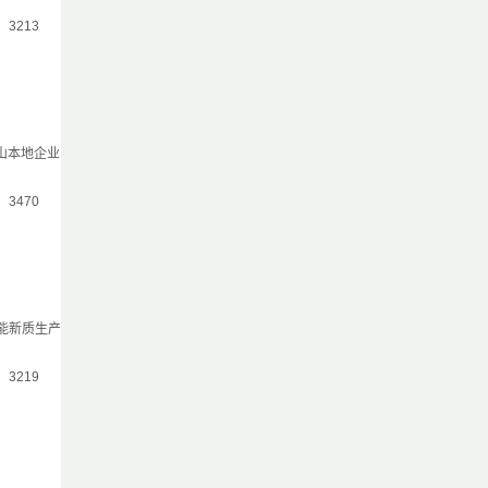
气：3213
佛山本地企业
气：3470
能新质生产
气：3219