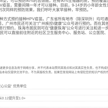
2和58型，可以预防90%的宫颈癌，还有90%生殖器的疣，预防覆盖
V疫苗，需要间隔一年才可以接种。目前，9-14岁的小年龄女性
剂次同样的预防效果，我们呼吁大家早接种，早预防。”
种方式预约接种
HPV疫苗。广东省所有地市（除深圳外）均可
疫苗，广州市民还可关注“广州疾控i健康”公众号进行预约。而在其
”进行预约，珠海市居民则可在“健康珠海”公众号进行关注和进一
市民可以直接前往附近的社区卫生服务中心、服务站、公立医院
传递更多信息及用于网络分享，并不代表本站赞同其观点和对其真实性负责，也不构成
品本站仅提供交流平台，不为其版权负责。如果您发现网站上有侵犯您的知识产权的
爱心公益” 优秀单位
12提升至1.0+