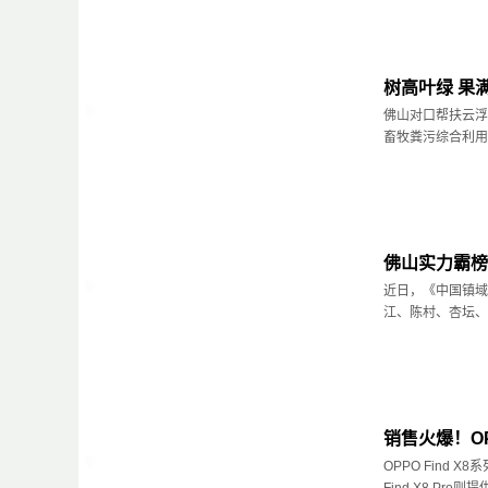
树高叶绿 果
佛山对口帮扶云浮
畜牧粪污综合利用项
佛山实力霸榜
近日，《中国镇域
江、陈村、杏坛、乐
销售火爆！OP
OPPO Find