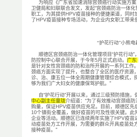
为响应《广东省加速消除宫颈癌行动实施方案
卫健局和妇联联合发文，发起
“宫颈癌防治一体
职工，为其提供HPV疫苗接种的便捷渠道，同
了HPV疫苗接种专场活动，为企业内女职工带来
“护花行动”小熊
顺德区宫颈癌防治一体化管理项目
“护花行动
防控制中心联合开展，于今年5月正式启动。
广东
是针对女性宫颈癌的防和治所开展的一系列工作
颈癌方面实现了提升，也整合了全区的医疗资源
诊、治、康五位一体全周期健康管理综合模式，探
够为我们广大妇女的健康保驾护航。”
自
“护花行动”开展以来，通过三级预防措施，
中心副主任童珑
介绍道：
“为了有效推动宫颈癌
购量，保证HPV疫苗供应充足。目前，顺德区先
10个镇街全覆盖，做好疫苗的可及性很关键。
企业等活动。顺德区已连续两年实施了HPV疫
动疫苗处方工作开展，为需要的群众开具疫苗处
接种疫苗。”