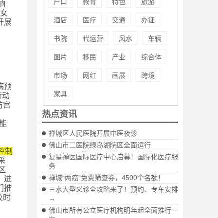
户口
教育
特色
旅游
响
龄女
酒店
医疗
交通
办证
开展
书院
代运营
风水
车辆
图片
移民
产业
综合体
市场
网红
画展
跨境
病预
家具
行动
防宫
热点资讯
、
能
禅城区人民医院开展中医夜诊
佛山市二医院绿岛湖院区全面运行
控制
复星禅医国际医疗中心启幕！国际化医疗服
采
务
区
禅城“两癌”免费筛查券，4500个名额！
、进
们推
三水大型义诊全攻略来了！预约、专车安排
及时
→
佛山市所有公立医疗机构明年起全面推行一