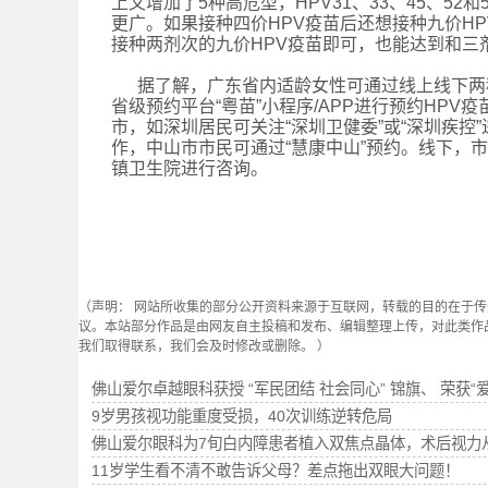
上又增加了5种高危型，HPV31、33、45、5
更广。如果接种四价HPV疫苗后还想接种九价HP
接种两剂次的九价HPV疫苗即可，也能达到和三
据了解，
广东省内适龄女性可通过线上线下两
省级预约平台“粤苗”小程序/APP进行预约HPV
市，如深圳居民可关注“深圳卫健委”或“深圳疾控
作，中山市市民可通过“慧康中山”预约。线下，
镇卫生院进行咨询。
（声明： 网站所收集的部分公开资料来源于互联网，转载的目的在于
议。本站部分作品是由网友自主投稿和发布、编辑整理上传，对此类作
我们取得联系，我们会及时修改或删除。 ）
佛山爱尔卓越眼科获授 “军民团结 社会同心” 锦旗、 荣获“
9岁男孩视功能重度受损，40次训练逆转危局
佛山爱尔眼科为7旬白内障患者植入双焦点晶体，术后视力从0.
11岁学生看不清不敢告诉父母？差点拖出双眼大问题！