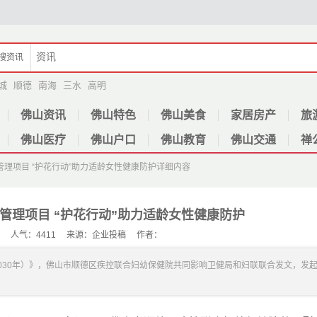
搜
资讯
城
顺德
南海
三水
高明
佛山资讯
佛山特色
佛山美食
家居房产
旅
佛山医疗
佛山户口
佛山教育
佛山交通
禅
理项目 “护花行动”助力适龄女性健康防护
详细内容
管理项目 “护花行动”助力适龄女性健康防护
-12 人气：4411 来源：企业投稿 作者：
2030年）》，佛山市顺德区疾控联合妇幼保健院共同影响卫健局和妇联联合发文，发