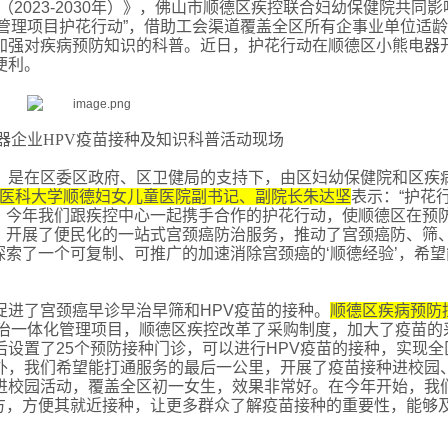
（
2023-2030年）》，
佛山市顺德区疾控联合妇幼保健院共同影
化管理项目护花行动”，借助工会渠道覆盖全区所有企事业单位适
时加强对疾病预防知识的科普。近日，护花行动在顺德区小熊电器
便利。
电器企业HPV疫苗接种及知识科普活动现场
”，是在区委区政府、区卫健局的支持下，由区妇幼保健院和区疾
医科大学顺德妇女儿童医院副书记、副院长朱达坚
表示：
“护花
。今年我们跟疾控中心一起携手合作的护花行动，使顺德区在预
，开展了便民化的一站式宫颈癌防治服务，推动了宫颈癌防、筛
索了一个可复制、可推广的加速消除宫颈癌的‘顺德经验’，希望
促进了宫颈癌早诊早治早筛和HPV疫苗的接种。
顺德区疾病预防
防治一体化管理项目，顺德区疾控改革了采购制度，加大了疫苗的
后设置了25个预防接种门诊，可以进行HPV疫苗的接种，实现全
此外，我们希望能打通服务的最后一公里，开展了疫苗接种进校园
苗进校园活动，覆盖全区初一女生，效果非常好。在今年开始，我
方，方便其就近接种，让更多群众了解疫苗接种的重要性，能够