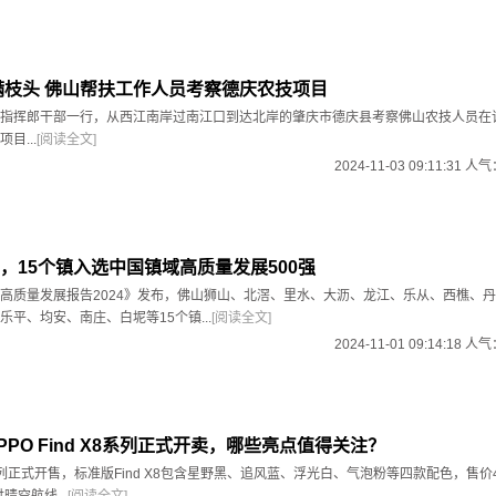
满枝头 佛山帮扶工作人员考察德庆农技项目
指挥郎干部一行，从西江南岸过南江口到达北岸的肇庆市德庆县考察佛山农技人员在
目...
[阅读全文]
2024-11-03 09:11:31 人
，15个镇入选中国镇域高质量发展500强
高质量发展报告2024》发布，佛山狮山、北滘、里水、大沥、龙江、乐从、西樵、
平、均安、南庄、白坭等15个镇...
[阅读全文]
2024-11-01 09:14:18 人
PO Find X8系列正式开卖，哪些亮点值得关注？
 X8系列正式开售，标准版Find X8包含星野黑、追风蓝、浮光白、气泡粉等四款配色，售价4