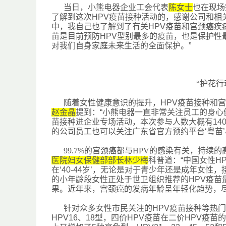
当日，小熊电器企业工会代表
陈女士
也在现场
了解到这次HPV疫苗接种活动的，感谢公司和相
中，我自己也了解到了有关HPV疫苗和宫颈癌疾
苗是目前预防HPV型别最多的疫苗，也是保护性
对我们自身家庭未来生活的全面保护。”
“护花
随着女性健康意识的提升，
HPV疫苗接种和
赵金晶
提到：
“小熊电器一直非常关注员工的身心
苗接种进企业专场活动，本次参与人数大概有14
的公司员工也可以关注广东省官方预约平台‘粤苗’
99.7%的宫颈癌都与HPV的感染有关，持续
医院妇女保健部部长林少梅
科普道：
“中国女性H
在‘40-44岁’，无论是对于青少年还是成年女性
的小年龄段女性正处于世卫组织推荐的HPV疫苗
果。近年来，宫颈癌的发病年龄呈年轻化趋势，尽
针对众多女性市民关注的
HPV疫苗接种等热
HPV16、18型，四价HPV疫苗在二价HPV疫苗