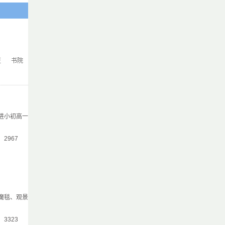
证
书院
进小初高一
气：2967
魔毯、观景
气：3323