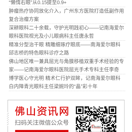
“懒惰右眼”从0.15提至0.9+
肿瘤热疗协同放化介入，广州东方医院打造低副作用
复合治瘤方案
深耕眼科二十余载，守护光明践初心——记南海爱尔
眼科医院视光及小儿眼病科主任唐永哲
精准分型治干眼 精雕细琢疗眼底——南海爱尔眼科
邱志桥的特色眼科诊疗之路
佛山地区唯一兼具屈光与角膜移植双重手术经验的专
家——记南海爱尔眼科医院屈光手术专科主任李奇
博学医心守光明 精术仁行护双眸，记南海爱尔眼科
白内障青光眼科主任梁婉玲的“晶”彩十年