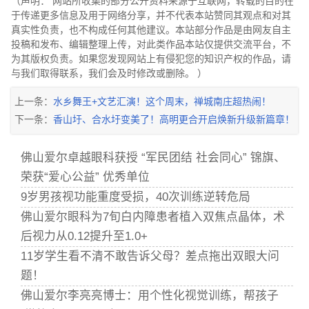
（声明： 网站所收集的部分公开资料来源于互联网，转载的目的在
于传递更多信息及用于网络分享，并不代表本站赞同其观点和对其
真实性负责，也不构成任何其他建议。本站部分作品是由网友自主
投稿和发布、编辑整理上传，对此类作品本站仅提供交流平台，不
为其版权负责。如果您发现网站上有侵犯您的知识产权的作品，请
与我们取得联系，我们会及时修改或删除。 ）
上一条：
水乡舞王+文艺汇演！这个周末，禅城南庄超热闹！
下一条：
香山圩、合水圩变美了！高明更合开启焕新升级新篇章！
佛山爱尔卓越眼科获授 “军民团结 社会同心” 锦旗、
荣获“爱心公益” 优秀单位
9岁男孩视功能重度受损，40次训练逆转危局
佛山爱尔眼科为7旬白内障患者植入双焦点晶体，术
后视力从0.12提升至1.0+
11岁学生看不清不敢告诉父母？差点拖出双眼大问
题！
佛山爱尔李亮亮博士：用个性化视觉训练，帮孩子