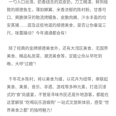
一勺入口丝滑、奶香绕舌的双皮奶，刀工精湛、鲜到极
致的顺德鱼生，薄如蝉翼、米香浓郁的陈村粉，甘香可
口、爽脆弹牙的勒流烤鳗鱼，皮脆肉嫩、汁水丰盈的均
安蒸猪……提及这些地道的顺德美食，是否让你垂涎三
尺，味蕾躁动？今年通通都会有！
除了经典的金牌顺德美食外，还有大湾区美食、无国界
美食、精品私房菜、潮流美食等，定能让你从早吃到
晚，大呼“过瘾”！
千年花乡陈村，将以美食为媒，以花卉为纽带，串联起
美食、美景、音乐、非遗、游戏等多种元素，打造沉浸
式的“食”尚盛宴，不管是寻味市民还是外地游客，都能在
这里解锁 “吃喝玩乐游娱购” 一站式文旅新体验，感受 “世
界美食之都” 的独特魅力！