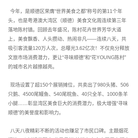
今年，是顺德区荣膺“世界美食之都”称号的第11个年
头，也是粤港澳大湾区（顺德）美食文化周连续第三年
落地陈村镇。回顾去年盛况，陈村花卉世界芳华大道
上，美食飘香、人头攒动、热闹非凡——连续八天，共
吸引客流量120万人次，总曝光3.62亿次！不仅充分释放
文旅市场消费潜力，更让“寻味顺德”和“花YOUNG陈村”
的城市名片越擦越亮。
现场设置了超150个展销摊位，共卖出了980头猪、506
只鹅、4500尾鳗鱼、540尾皖鱼、40只全羊、1000条羊
小腿……彰显湾区美食巨大的消费潜力，极大增强“寻味
顺德”的美誉度和影响力。
八天八夜精彩不断的活动也赚足了市民口碑。主题烟花