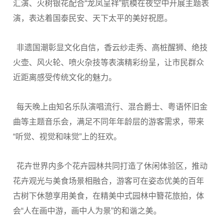
汇演、火树银花配合“龙凤呈祥”航模在夜空中开展主题表
演，表达着国泰民安、天下太平的美好祝愿。
非遗国潮彰显文化自信，香云纱走秀、高桩醒狮、绝技
火壶、风火轮、喷火杂技等表演精彩纷呈，让市民群众
近距离感受传统文化的魅力。
每天晚上由知名乐队演唱流行、混合爵士、粤语怀旧金
曲等主题音乐会，满足不同年年龄层的游客需求，带来
“听觉、视觉和味觉”上的狂欢。
花卉世界内多个花卉园林共同打造了休闲体验区，推动
花卉观光与美食场景相融合，游客可在姿态优美的百年
古树下休憩享用美食，在精美中式园林中簪花旅拍，体
会“人在画中游，画中人为景”的和谐之美。