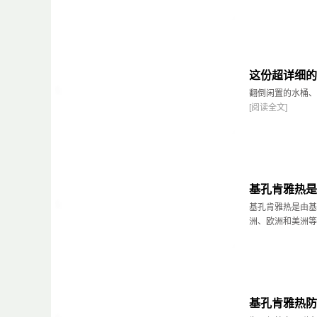
这份超详细的
翻倒闲置的水桶、
[阅读全文]
基孔肯雅热是
基孔肯雅热是由基
洲、欧洲和美洲等1
基孔肯雅热防