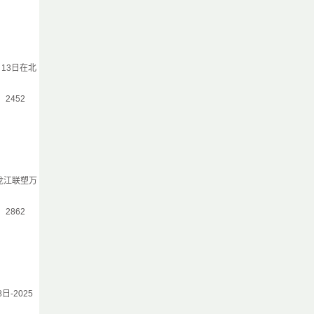
月13日在北
气：2452
龙江联塑万
气：2862
-2025