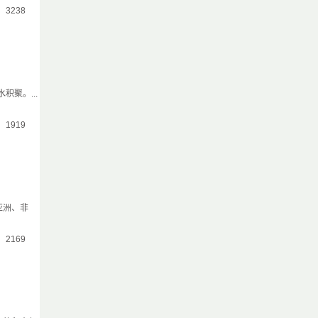
气：3238
聚。...
气：1919
亚洲、非
气：2169