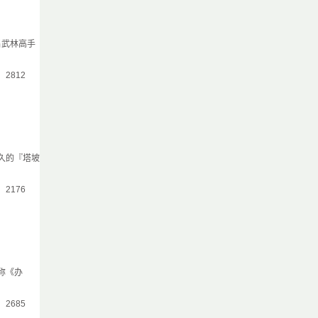
名武林高手
气：2812
久的『塔坡
气：2176
称《办
气：2685