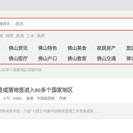
搜
资讯
城
顺德
南海
三水
高明
佛山资讯
佛山特色
佛山美食
家居房产
旅
佛山医疗
佛山户口
佛山教育
佛山交通
禅
90多个国家地区
详细内容
签或落地签进入90多个国家地区
-31 人气：6960 来源：中国政府网 作者：
新闻发布会，介绍“十四五”时期中国移民管理工作发展成就......