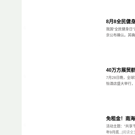
8月8全民健
我国“全民健身日”
京公布确认。其确
40万方展贸
7月28日晚，全
怡酒店盛大举行，
免租金！南海
活动主题：“共享千
年9月底...
[阅读全