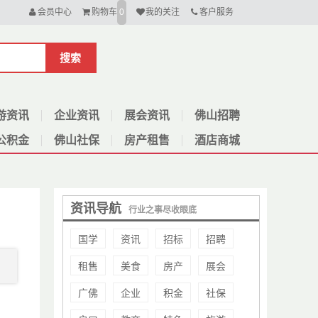
会员中心
购物车
我的关注
客户服务
0
搜索
游资讯
企业资讯
展会资讯
佛山招聘
公积金
佛山社保
房产租售
酒店商城
资讯导航
行业之事尽收眼底
国学
资讯
招标
招聘
租售
美食
房产
展会
广佛
企业
积金
社保