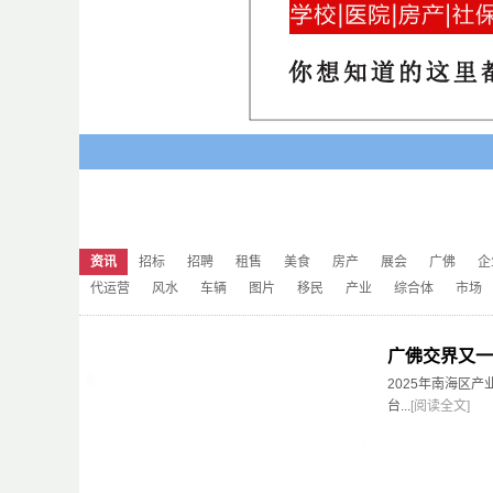
资讯
招标
招聘
租售
美食
房产
展会
广佛
企
代运营
风水
车辆
图片
移民
产业
综合体
市场
广佛交界又一
2025年南海区
台...
[阅读全文]