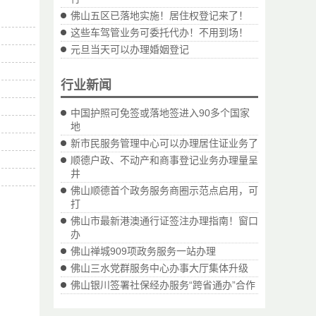
佛山五区已落地实施！居住权登记来了！
这些车驾管业务可委托代办！不用到场！
元旦当天可以办理婚姻登记
行业新闻
中国护照可免签或落地签进入90多个国家
地
新市民服务管理中心可以办理居住证业务了
顺德户政、不动产和商事登记业务办理量呈
井
佛山顺德首个政务服务商圈示范点启用，可
打
佛山市最新港澳通行证签注办理指南！窗口
办
佛山禅城909项政务服务一站办理
佛山三水党群服务中心办事大厅集体升级
佛山银川签署社保经办服务“跨省通办”合作