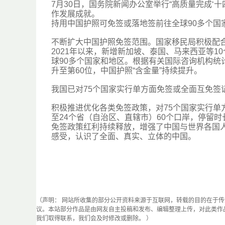
7月30日，国务院新闻办公室举行“高质量完成‘十
作发展成就。
持用中国护照可免签或落地签前往全球90多个国
不断扩大中国护照免签范围。国家移民局积极配
2021年以来，新增新加坡、泰国、马来西亚等
球90多个国家和地区。根据有关国际咨询机构统计
升至第60位，中国护照“含金量”持续提升。
我国已对75个国家实行单方面免签或全面互免签
积极推进优化各类免签政策，对75个国家实行单
至24个省（自治区、直辖市）60个口岸，停留
免签政策红利持续释放，增强了中国与世界各国
感受，认识了全面、真实、立体的中国。
（声明： 网站所收集的部分公开资料来源于互联网，转载的目的在于
议。本站部分作品是由网友自主投稿和发布、编辑整理上传，对此类作
我们取得联系，我们会及时修改或删除。 ）