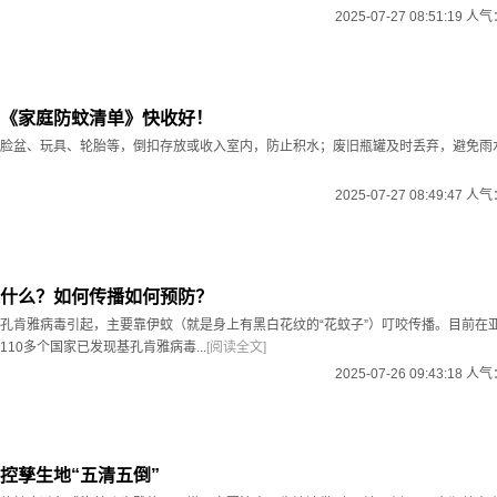
2025-07-27 08:51:19 人
《家庭防蚊清单》快收好！
脸盆、玩具、轮胎等，倒扣存放或收入室内，防止积水；废旧瓶罐及时丢弃，避免雨水积
2025-07-27 08:49:47 人
什么？如何传播如何预防？
孔肯雅病毒引起，主要靠伊蚊（就是身上有黑白花纹的“花蚊子”）叮咬传播。目前在
10多个国家已发现基孔肯雅病毒...
[阅读全文]
2025-07-26 09:43:18 人
控孳生地“五清五倒”