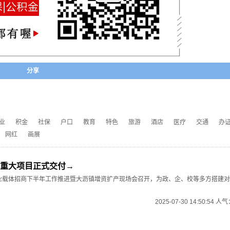
分享
业
积金
社保
户口
教育
特色
旅游
酒店
医疗
交通
办
网红
画展
重大项目正式交付→
产业载体招商下半年工作推进暨大沥镇增资扩产现场会召开，为政、企、校等多方搭建
2025-07-30 14:50:54 人