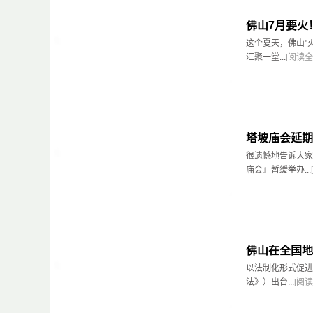
佛山7月要火
这个夏天，佛山"
汇聚一堂...
[阅读全
塔坡庙会延期
很遗憾地告诉大家
庙会』暂缓举办...
佛山在全国地
以法制化形式促进
法》）出台...
[阅读