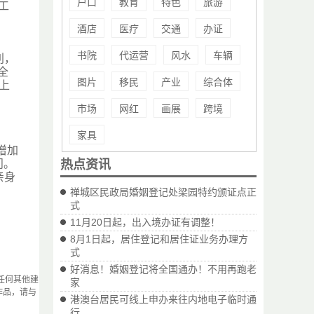
户口
教育
特色
旅游
工
酒店
医疗
交通
办证
书院
代运营
风水
车辆
利，
全
图片
移民
产业
综合体
上
市场
网红
画展
跨境
家具
增加
问。
热点资讯
亲身
禅城区民政局婚姻登记处梁园特约颁证点正
式
11月20日起，出入境办证有调整！
8月1日起，居住登记和居住证业务办理方
式
好消息！婚姻登记将全国通办！不用再跑老
任何其他建
家
作品，请与
港澳台居民可线上申办来往内地电子临时通
行