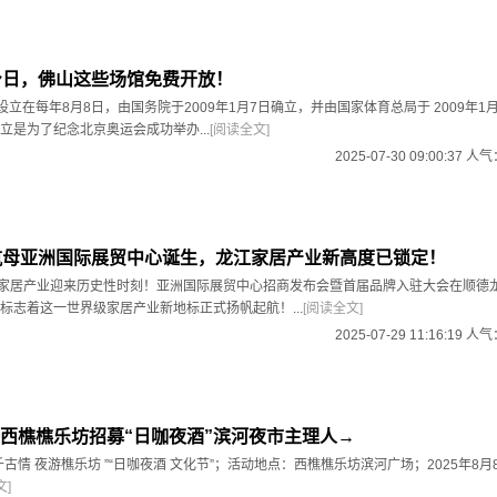
身日，佛山这些场馆免费开放！
设立在每年8月8日，由国务院于2009年1月7日确立，并由国家体育总局于 2009年1
立是为了纪念北京奥运会成功举办...
[阅读全文]
2025-07-30 09:00:37 人
航母亚洲国际展贸中心诞生，龙江家居产业新高度已锁定！
球家居产业迎来历史性时刻！亚洲国际展贸中心招商发布会暨首届品牌入驻大会在顺德
标志着这一世界级家居产业新地标正式扬帆起航！...
[阅读全文]
2025-07-29 11:16:19 人
西樵樵乐坊招募“日咖夜酒”滨河夜市主理人→
古情 夜游樵乐坊 ”“日咖夜酒 文化节”；活动地点：西樵樵乐坊滨河广场；2025年8月8日
文]