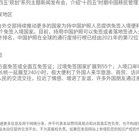
四五’规划”系列主题新闻发布会，介绍“十四五”时期中国移民管理
家地区
合外交部持续推动更多的国家为持中国护照人员提供免签入境便
10个免签入境国家。目前，持用中国护照可以免签或者落地签进入
排名，中国护照在全球的通行度排行榜已经由2021年的第72位
证
方面免签或全面互免签证；过境免签国家扩展到55个，入境口岸
时长统一延展至240小时，极大便利了外国人来华旅游、商贸、访
人民的交流交往，拉近了情感、增进了友谊，许多外国朋友通过
传递更多信息及用于网络分享，并不代表本站赞同其观点和对其真实性负责，也不构成
品本站仅提供交流平台，不为其版权负责。如果您发现网站上有侵犯您的知识产权的