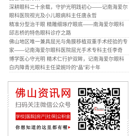
深耕眼科二十余载，守护光明践初心——记南海爱尔
眼科医院视光及小儿眼病科主任唐永哲
精准分型治干眼 精雕细琢疗眼底——南海爱尔眼科
邱志桥的特色眼科诊疗之路
佛山地区唯一兼具屈光与角膜移植双重手术经验的专
家——记南海爱尔眼科医院屈光手术专科主任李奇
博学医心守光明 精术仁行护双眸，记南海爱尔眼科
白内障青光眼科主任梁婉玲的“晶”彩十年