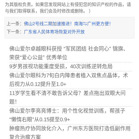
为其版权负责。如果您发现网站上有侵犯您的知识产权的作品，请
与我们取得联系，我们会及时修改或删除。 ）
上一条：
佛山2号线二期加速推进！南海⇋广州更方便！
下一条：
广东省人民体育场恢复对外开放
佛山爱尔卓越眼科获授 “军民团结 社会同心” 锦旗、
荣获“爱心公益” 优秀单位
9岁男孩视功能重度受损，40次训练逆转危局
佛山爱尔眼科为7旬白内障患者植入双焦点晶体，术
后视力从0.12提升至1.0+
11岁学生看不清不敢告诉父母？差点拖出双眼大问
题！
佛山爱尔李亮亮博士：用个性化视觉训练，帮孩子
“懒惰右眼”从0.15提至0.9+
肿瘤热疗协同放化介入，广州东方医院打造低副作用
复合治瘤方案