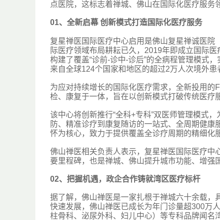
点医院，这标志着禅城、佛山在国际化医疗服务
0
1、
全新启幕 创新模式打造国际化医疗服务
复星禅医国际医疗中心启用是佛山复星禅诚医院（
际医疗领域布局耕耘已久，2019年即成立国际医
构建了覆盖“诊前-诊中-诊后”的全病程管理模
来自全球124个国家和地区的超过2万人次境外
为应对持续增长的国际化医疗需求，全新投用的FI
检、康复于一体，旨在以创新模式打破传统医疗
该中心将创新推行“全科+专科”双医师管理模式
防、精准诊疗到康复随访的一站式、全周期健康服
怀为核心，致力于提供覆盖全诊疗周期的精细化
佛山禅医相关负责人表示，复星禅医国际医疗中
要里程碑，也是禅城、佛山提升城市功能、增强
0
2、
把握机遇，政企合作铸就湾区医疗标杆
据了解，佛山禅医是一家扎根于禅城六十余载，具
快速发展，佛山禅医已成长为年门诊量超300万
柱骨科、泌尿外科、妇儿中心）等专科品牌闻名