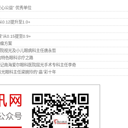
爱心公益” 优秀单位
12提升至1.0+
.15提至0.9+
瘤方案
院视光及小儿眼病科主任唐永哲
的特色眼科诊疗之路
—记南海爱尔眼科医院屈光手术专科主任李奇
光眼科主任梁婉玲的“晶”彩十年