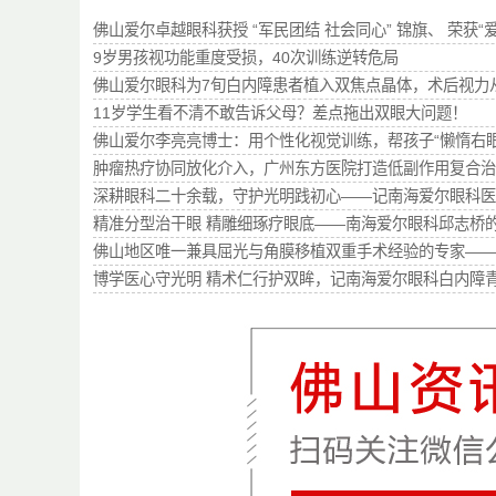
佛山爱尔卓越眼科获授 “军民团结 社会同心” 锦旗、 荣获“
9岁男孩视功能重度受损，40次训练逆转危局
佛山爱尔眼科为7旬白内障患者植入双焦点晶体，术后视力从0.
11岁学生看不清不敢告诉父母？差点拖出双眼大问题！
佛山爱尔李亮亮博士：用个性化视觉训练，帮孩子“懒惰右眼”从0
肿瘤热疗协同放化介入，广州东方医院打造低副作用复合治
深耕眼科二十余载，守护光明践初心——记南海爱尔眼科医
精准分型治干眼 精雕细琢疗眼底——南海爱尔眼科邱志桥
佛山地区唯一兼具屈光与角膜移植双重手术经验的专家—
博学医心守光明 精术仁行护双眸，记南海爱尔眼科白内障青