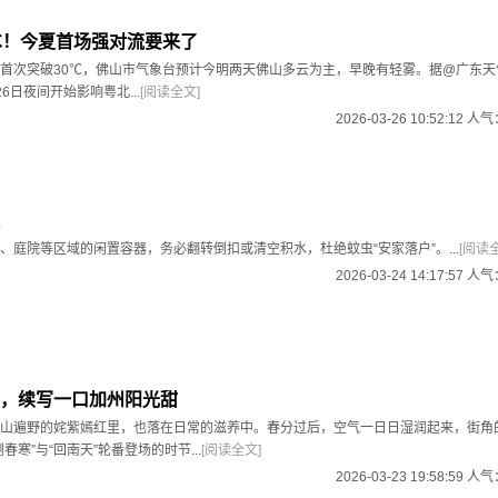
℃！今夏首场强对流要来了
首次突破30℃，佛山市气象台预计今明两天佛山多云为主，早晚有轻雾。据@广东天
6日夜间开始影响粤北...
[阅读全文]
2026-03-26 10:52:12 人
、庭院等区域的闲置容器，务必翻转倒扣或清空积水，杜绝蚊虫“安家落户”。...
[阅读
2026-03-24 14:17:57 人
，续写一口加州阳光甜
山遍野的姹紫嫣红里，也落在日常的滋养中。春分过后，空气一日日湿润起来，街角
春寒”与“回南天”轮番登场的时节...
[阅读全文]
2026-03-23 19:58:59 人