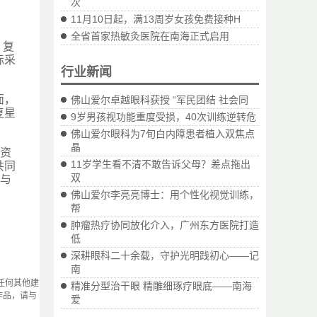
次
11月10日起，满13周岁女孩免费接种H
全省首家热敏灸医院在南海正式启用
。复
际采
行业新闻
面，
佛山爱尔卓越眼科获授 “军民团结 社会同
复星
9岁男孩视功能重度受损，40次训练逆转危
佛山爱尔眼科为7旬白内障患者植入双焦点
晶
疗资
11岁学生看不清不敢告诉父母？差点拖出
共同
双
，与
佛山爱尔李亮亮博士：用个性化视觉训练，
帮
肿瘤热疗协同放化介入，广州东方医院打造
低
深耕眼科二十余载，守护光明践初心——记
南
任何其他建
精准分型治干眼 精雕细琢疗眼底——南海
作品，请与
爱