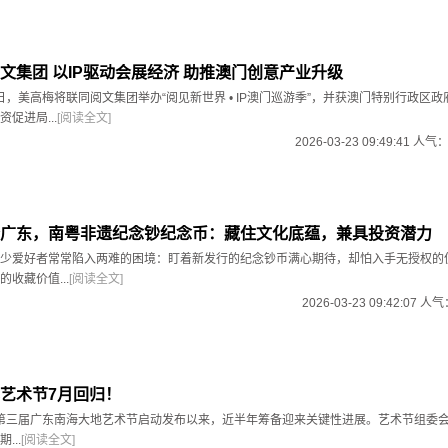
文集团 以IP驱动会展经济 助推澳门创意产业升级
9日，美高梅将联同阅文集团举办“阅见新世界 • IP澳门巡游季”，并获澳门特别行政区
促进局...
[阅读全文]
2026-03-23 09:49:41 人气
广东，南粤非遗纪念钞纪念币：藏住文化底蕴，兼具投资潜力
少爱好者常常陷入两难的困境：盯着新发行的纪念钞币满心期待，却怕入手无授权的
收藏价值...
[阅读全文]
2026-03-23 09:42:07 人
艺术节7月回归！
月，第三届广东南海大地艺术节启动发布以来，近半年筹备迎来关键性进展。艺术节组委
...
[阅读全文]