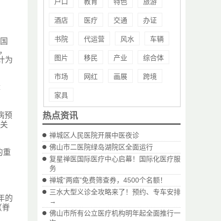
户口
教育
特色
旅游
酒店
医疗
交通
办证
书院
代运营
风水
车辆
在国
，
图片
移民
产业
综合体
计为
市场
网红
画展
跨境
体
家具
病预
热点资讯
文关
禅城区人民医院开展中医夜诊
佛山市二医院绿岛湖院区全面运行
的重
复星禅医国际医疗中心启幕！国际化医疗服
务
禅城“两癌”免费筛查券，4500个名额！
三水大型义诊全攻略来了！预约、专车安排
年的
→
（脊
佛山市所有公立医疗机构明年起全面推行一