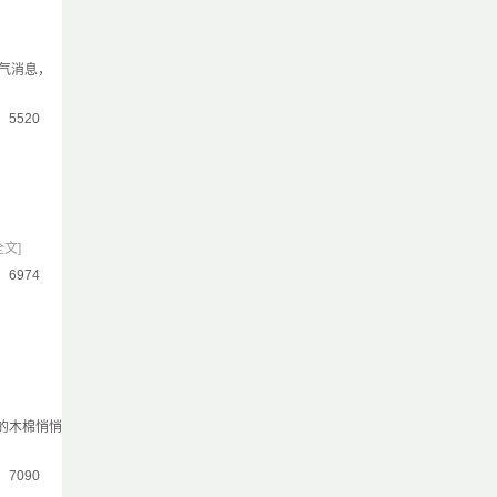
气消息，
气：5520
全文]
气：6974
的木棉悄悄
气：7090