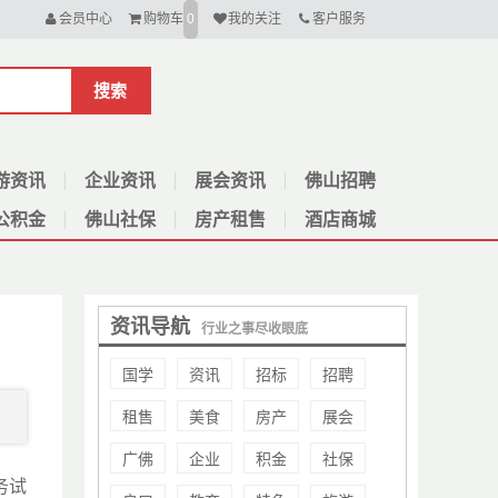
会员中心
购物车
我的关注
客户服务
0
搜索
游资讯
企业资讯
展会资讯
佛山招聘
公积金
佛山社保
房产租售
酒店商城
资讯导航
行业之事尽收眼底
国学
资讯
招标
招聘
租售
美食
房产
展会
广佛
企业
积金
社保
务试