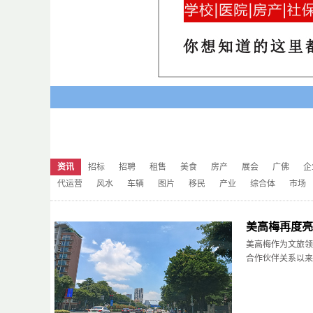
资讯
招标
招聘
租售
美食
房产
展会
广佛
企
代运营
风水
车辆
图片
移民
产业
综合体
市场
美高梅再度亮
美高梅作为文旅领
合作伙伴关系以来..