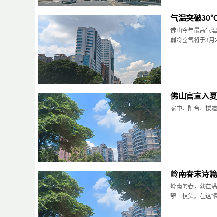
气温突破30
佛山今年最高气温
弱冷空气将于3月2
佛山官宣入夏
家中、阳台、楼道
岭南春末诗篇
岭南的春，藏在满
攀上枝头。在这“倒