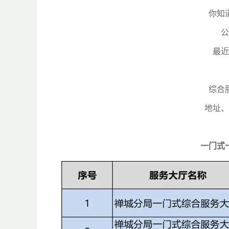
你知
公
最近
综合
地址、
一门式