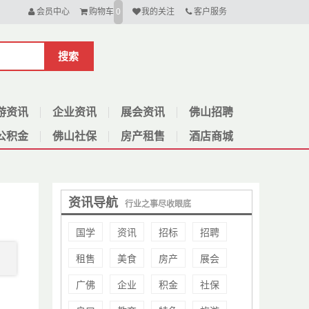
会员中心
购物车
我的关注
客户服务
0
搜索
游资讯
企业资讯
展会资讯
佛山招聘
公积金
佛山社保
房产租售
酒店商城
资讯导航
行业之事尽收眼底
国学
资讯
招标
招聘
租售
美食
房产
展会
广佛
企业
积金
社保