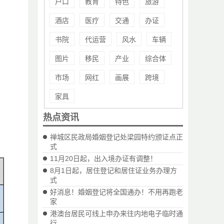
户口
教育
特色
旅游
酒店
医疗
交通
办证
书院
代运营
风水
车辆
图片
移民
产业
综合体
市场
网红
画展
跨境
家具
热点资讯
禅城区民政局婚姻登记处梁园特约颁证点正
式
11月20日起，出入境办证有调整！
8月1日起，居住登记和居住证业务办理方
式
好消息！婚姻登记将全国通办！不用再跑老
家
港澳台居民可线上申办来往内地电子临时通
行