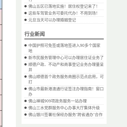
佛山五区已落地实施！居住权登记来了！
这些车驾管业务可委托代办！不用到场！
元旦当天可以办理婚姻登记
行业新闻
中国护照可免签或落地签进入90多个国家
地
新市民服务管理中心可以办理居住证业务了
顺德户政、不动产和商事登记业务办理量呈
井
佛山顺德首个政务服务商圈示范点启用，可
打
佛山市最新港澳通行证签注办理指南！窗口
办
佛山禅城909项政务服务一站办理
佛山三水党群服务中心办事大厅集体升级
佛山银川签署社保经办服务“跨省通办”合作