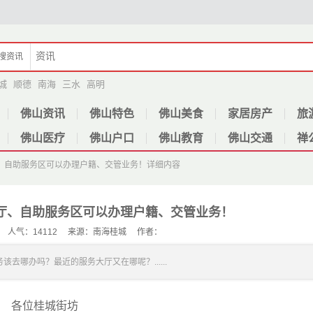
搜
资讯
城
顺德
南海
三水
高明
佛山资讯
佛山特色
佛山美食
家居房产
旅
佛山医疗
佛山户口
佛山教育
佛山交通
禅
、自助服务区可以办理户籍、交管业务！
详细内容
厅、自助服务区可以办理户籍、交管业务！
-16 人气：14112 来源：南海桂城 作者：
哪办吗？最近的服务大厅又在哪呢？......
各位桂城街坊