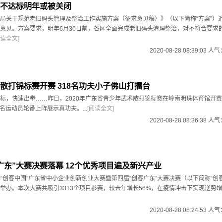
不达标明年或被关闭
局关于规范老旧码头管理及整治工作实施方案（征求意见稿）》（以下简称“方案”）
意见。方案要求，明年6月30日前，各区全面完成老旧码头清理整治，对不符合要求
阅读全文]
2020-08-28 08:39:03 人
散打锦标赛开赛 318名功夫小子佛山打擂台
标，快速出拳……昨日，2020年广东省青少年武术散打锦标赛在岭南明珠体育馆开
8名运动员轮番上阵展示真功夫。...
[阅读全文]
2020-08-28 08:36:38 人
广东”大赛决赛落幕 12个优秀项目遍及新兴产业
0年“创客中国”广东省中小企业创新创业大赛暨第四届“创客广东”大赛决赛（以下简称“创
举办。本次大赛共吸引3313个项目参赛，较去年增长56%，在疫情冲击下实现逆势增长
2020-08-28 08:24:53 人