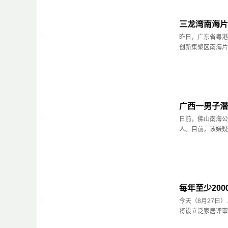
三龙湾南海片
昨日，广东省粤港
创新集聚区南海片
广西一男子潜
日前，佛山南海公
人。目前，该嫌疑
每年至少20
今天（8月27日
将设立泛家居评审