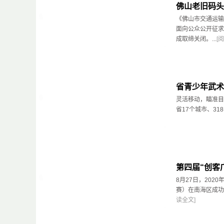
佛山老旧码头
《佛山市交通运输
面向公众公开征求
成取缔关闭。...
[
省青少年武术
灵活移动，瞄准目
省17个城市、31
第四届“创客
8月27日，202
赛）在南海区成功
读全文]