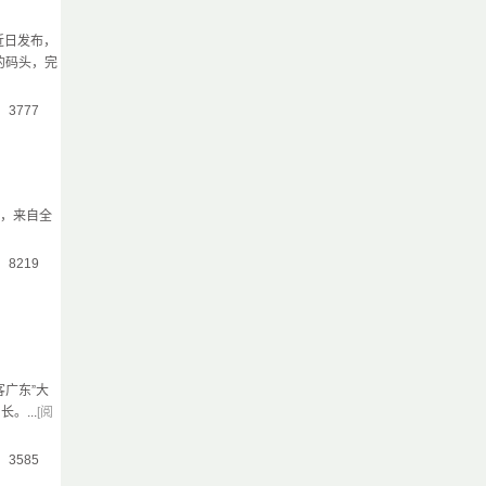
近日发布，
的码头，完
气：3777
赛，来自全
气：8219
客广东”大
。...
[阅
气：3585