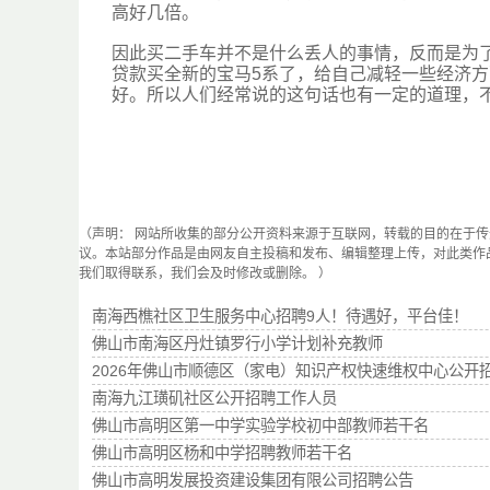
高好几倍。
因此买二手车并不是什么丢人的事情，反而是为
贷款买全新的宝马5系了，给自己减轻一些经济
好。所以人们经常说的这句话也有一定的道理，
（声明： 网站所收集的部分公开资料来源于互联网，转载的目的在于
议。本站部分作品是由网友自主投稿和发布、编辑整理上传，对此类作
我们取得联系，我们会及时修改或删除。 ）
南海西樵社区卫生服务中心招聘9人！待遇好，平台佳！
佛山市南海区丹灶镇罗行小学计划补充教师
2026年佛山市顺德区（家电）知识产权快速维权中心公开
南海九江璜矶社区公开招聘工作人员
佛山市高明区第一中学实验学校初中部教师若干名
佛山市高明区杨和中学招聘教师若干名
佛山市高明发展投资建设集团有限公司招聘公告