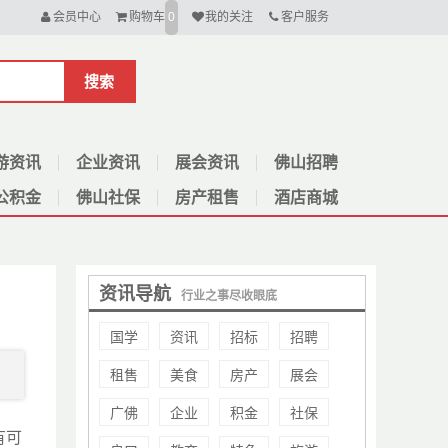
会员中心
购物车
我的关注
客户服务
0
搜索
游资讯
企业资讯
展会资讯
佛山招聘
公积金
佛山社保
房产租售
酒店商城
资讯导航
行业之事尽收眼底
国学
资讯
招标
招聘
租售
美食
房产
展会
广佛
企业
积金
社保
有可