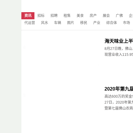
资讯
招标
招聘
租售
美食
房产
展会
广佛
企
代运营
风水
车辆
图片
移民
产业
综合体
市场
海天味业上半年
8月27日晚，佛
现营业收入115.9
2020年第
高达600万的奖
27日，2020
暨第七届佛山农商