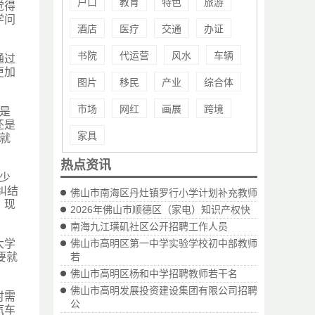
户口
教育
特色
旅游
觉得
学问
酒店
医疗
交通
办证
书院
代运营
风水
车辆
通过
更加
图片
移民
产业
综合体
市场
网红
画展
跨境
是
还是
家具
就
热点资讯
少
纠结
佛山市南海区丹灶镇罗行小学计划补充教师
，现
2026年佛山市顺德区（家电）知识产权快
南海九江璜矶社区公开招聘工作人员
大学
佛山市高明区第一中学实验学校初中部教师
要就
若
佛山市高明区杨和中学招聘教师若干名
佛山市高明发展投资建设集团有限公司招聘
时需
公
汽车