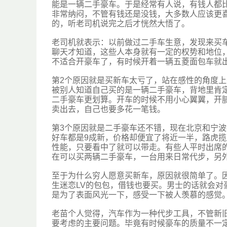
能是一辆二手豪车。于是经常有人说，有钱人都
非常纳闷，不管有钱还是没钱，大多数人应该更
的，听老司机说完之后才恍然大悟了。
老司机就表示：以前做过二手车生意，发现来买
聊天才知道，这些人本身就有一定的权势和地位
不适合开豪车了，有时候开着一辆五菱面包车就
第2个原因就是买新车太亏了，站在感性的角度
被别人知道自己买的是一辆二手豪车，背地里肯
二手豪车更划算。开车的时候不用小心翼翼，开
卖出去，自己也要多花一笔钱。
第3个原因就是二手豪车还不错，现在北京和宁
好车都是9成新，价格却便宜了将近一半，路虎
性能，只要看中了就可以带走。有些人平时出席
在可以买两辆二手豪车，一台用来日常代步，另
至于为什么穷人愿意买新车，原因就很简单了。
生迷恋LV的包包，借钱也要买。男士的话就会
是为了表面风光一下，感受一下被人羡慕的感觉
老苗个人觉得，汽车作为一种代步工具，不管新
要考虑的主要问题。毕竟有时候豪车的质量不一