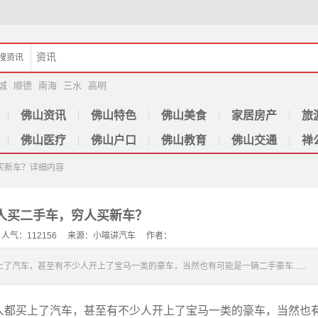
搜
资讯
城
顺德
南海
三水
高明
佛山资讯
佛山特色
佛山美食
家居房产
旅
佛山医疗
佛山户口
佛山教育
佛山交通
禅
买新车？
详细内容
人买二手车，穷人买新车？
28 人气：112156 来源：小喵讲汽车 作者：
汽车，甚至有不少人开上了宝马一类的豪车，当然也有可能是一辆二手豪车......
人都买上了汽车，甚至有不少人开上了宝马一类的豪车，当然也