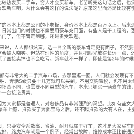
比较热衷买二手车，穷人才会买新车。老苗听完这句话之后，也
喜欢新车吧，为什么会有这样的说法呢？原来这里面还是比较有
车的基本上都是公司的小老板，身价基本上都是百万以上。后来
，日常出门的时候也不需要用豪车充门面，有些人是干工程的，
出门了，但不管走到哪，还是备受欢迎。
上来说，人人都想炫富，选一台全新的豪车肯定更有面子，不然要
定会被人嘲笑。但站在理性的角度，并且把眼光放得长远一点，
腻了直接卖掉也不会吃亏。新车就不一样了，即使是第2年的时候
波都有非常大的二手汽车市场，去那里逛一圈，人们就会发现有不
揽胜、奔驰S级只要十几万就可以买到。不用交购置税，也不用太
的场合不同，也需要不同类型的汽车，本来只够买一辆豪车的钱
外一台接送贵宾。
因为大家都是普通人，对奢侈品有非常强烈的渴望。比如有些女
对豪车上瘾，贷款买了奔驰宝马之后，还不起贷款的大有人在，主
。
旧，只要安全系数高，省油、耐开就属于好车，这才是大家买车
定好，路虎汽车就是一个例子，经常出故障，维修成本还比普通