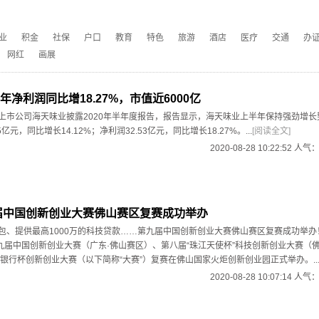
业
积金
社保
户口
教育
特色
旅游
酒店
医疗
交通
办
网红
画展
净利润同比增18.27%，市值近6000亿
山上市公司海天味业披露2020年半年度报告，报告显示，海天味业上半年保持强劲增长
5亿元，同比增长14.12%；净利润32.53亿元，同比增长18.27%。...
[阅读全文]
2020-08-28 10:22:52 人气
九届中国创新创业大赛佛山赛区复赛成功举办
金包、提供最高1000万的科技贷款……第九届中国创新创业大赛佛山赛区复赛成功举办！
年第九届中国创新创业大赛（广东·佛山赛区）、第八届“珠江天使杯”科技创新创业大赛（
银行杯创新创业大赛（以下简称“大赛”）复赛在佛山国家火炬创新创业园正式举办。..
2020-08-28 10:07:14 人气