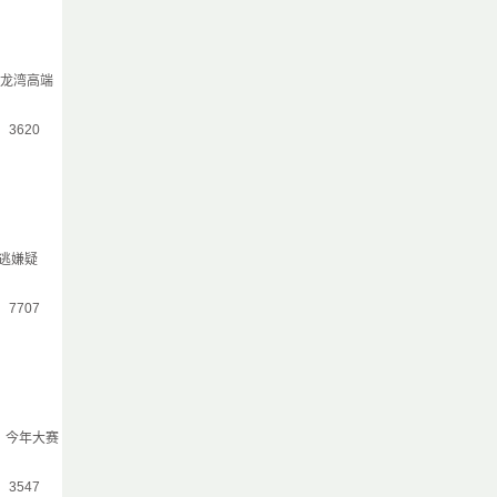
三龙湾高端
气：3620
逃嫌疑
气：7707
，今年大赛
气：3547