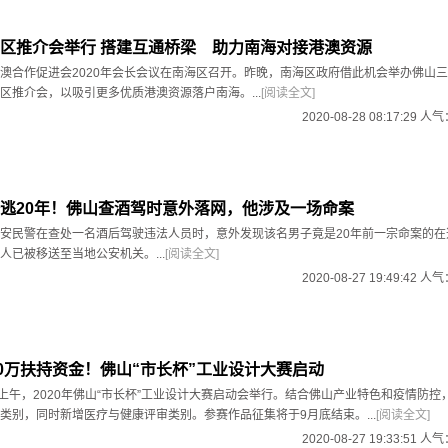
区推介会举行 搭建互通桥梁 助力南海对接港澳资源
澳合作促进会2020年会长会议在南海区召开。昨晚，南海区政府借此机会举办佛山
区推介会，以吸引更多优质港澳资源落户南海。...
[阅读全文]
2020-08-28 08:17:29 人
逃20年！佛山查酒驾时意外落网，他涉及一场命案
安民警在查处一名酒后驾驶违法人员时，意外发现该名男子竟是20年前一宗命案的在
人已被移送至当地公安机关。...
[阅读全文]
2020-08-27 19:49:42 人
00万扶持资金！佛山“市长杯”工业设计大赛启动
）上午，2020年佛山“市长杯”工业设计大赛启动会举行。结合佛山产业特色和疫情防控
类别，同时新增医疗与健康评审类别。参赛作品征集将于9月底结束。...
[阅读全文]
2020-08-27 19:33:51 人