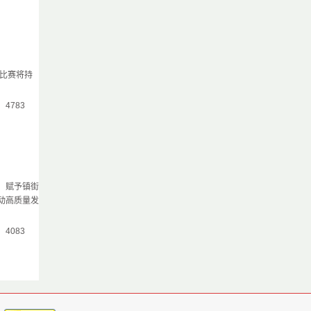
次比赛将持
气：4783
，赋予镇街
动高质量发
气：4083