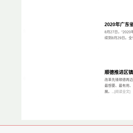
2020年广
8月27日，“2
续到8月29日。全
顺德推进区镇
改革先锋顺德再迈
最想要、最有用、
展。...
[阅读全文]