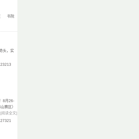
证
书院
势头，实
：23213
8月26-
佛山赛区）
.
[阅读全文]
：27321