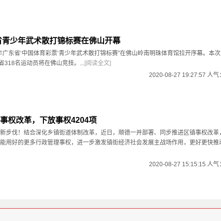
东省青少年武术散打锦标赛在佛山开幕
020年广东省‘中国体育彩票’青少年武术散打锦标赛”在佛山岭南明珠体育馆拉开序幕。本
省318名运动员将在佛山竞技。...
[阅读全文]
2020-08-27 19:27:57 人
事权改革，下放事权4204项
新步伐！结合深化乡镇街道体制改革，近日，顺德一并部署、同步推进区镇事权改革
能用好的更多行政管理事权，进一步激发镇街经济社会发展主战场作用，更好更快推
2020-08-27 15:15:15 人