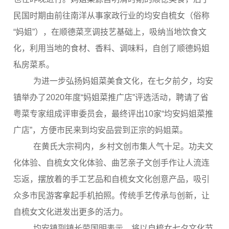
民国时期由前往南洋从事家政行业的均安自梳女（俗称
“妈姐”），在顺德菜烹调技艺基础上，吸纳当地饮食文
化，利用当地的食材、香料、调味料，自创了顺德妈姐
私房菜系。
为进一步弘扬妈姐菜美食文化，在七夕前夕，均安
镇举办了2020年度“妈姐菜推广店”评选活动，聘请了省
粤菜专家组成评审委员会，最终评出10家“均安妈姐菜推
广店”，方便市民来到均安品尝到正宗的妈姐菜。
在黄氏大宗祠内，乡村文创市集人气十足。功夫文
化体验、自梳女文化体验、曲艺亲子文创手作让人流连
忘返，摆放着的手工艺品和自梳女文化创意产品，吸引
众多市民游客拿起手机拍照。传统手艺传承与创新，让
自梳女文化迸发出更多的活力。
均安镇副镇长劳国明表示，将以自梳女七夕文化节