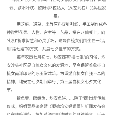
云、欧阳叶欢、欧阳琼3位姑太（从左到右）品妈姐家
宴。
用芝麻、通草、米等原料穿针引线，手工制作成各
种微型花果、人物、宫室等工艺品，摆在八仙桌上，向
“七姐”祈求智慧和心灵手巧，这是自梳女们围坐在一起，
用“摆七姐”的方式，共度七夕佳节的方式。
每年农历七月初七，均安都有“摆七姐”的习俗，均
安沙头社区是自梳女文化的发源地，至今保留着象征自
梳女南洋印记的冰玉堂建筑。为重燃自梳女自强不息的
精神，均安在七夕期间举行了第三届自梳女七夕文化
节。
拆鱼羹、酿鲮鱼、均安鱼饼……除了“摆七姐”传统
仪式，妈姐菜品鉴宴暨《顺德均安妈姐菜》新闻发布会
也在昨晚进行。妈姐菜源自明清时期的顺德美食，后于