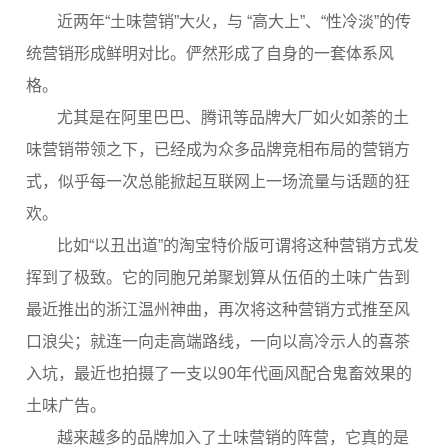
近两年“土味营销”大火，与 “高大上”、“性冷淡”的传
统营销形成鲜明对比。俨然形成了自身的一套体系风
格。
尤其是在阿里巴巴、腾讯等品牌大厂如火如荼的土
味营销带领之下，已经成为众多品牌竞相布局的营销方
式，似乎每一次总能掀起互联网上一场流量与话题的狂
欢。
比如“以丑出道”的淘宝特价版可谓将这种营销方式发
挥到了极致。它的同胞兄弟聚划算从伍佰的土味广告到
最近推出的浙江温州神曲，再次将这种营销方式推至风
口浪尖；就连一向走高端路线，一向以高冷示人的喜茶
入坑，最近也拍摄了一支以90年代画风配合鬼畜效果的
土味广告。
越来越多的品牌加入了土味营销的阵营，它真的是