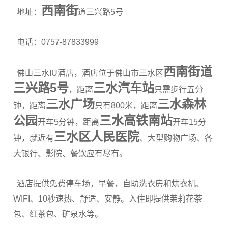
西南街
地址：
道三兴路5号
电话：0757-87833999
西南街道
佛山三水IU酒店，酒店位于佛山市三水区
三兴路5号
三水汽车站
，距离
只需步行五分
三水广场
三水森林
钟，距离
只有800米，距离
公园
三水高铁南站
开车5分钟，距离
开车15分
三水区人民医院
钟，就近有
、大型购物广场、各
大银行、影院、餐饮应有尽有。
酒店提供免费停车场，早餐，自助洗衣房和烘衣机、
WIFI、10秒速热、舒适、安静。入住即提供茉莉花茶
包、红茶包、矿泉水等。