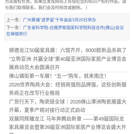
为其版权负责。如果您发现网站上有侵犯您的知识产权的作品，请
与我们取得联系，我们会及时修改或删除。 ）
上一条：
广州黄埔“波罗诞”千年庙会3月20日举办
下一条：
广东省科学院-白俄罗斯国家科学院科技合作(佛山)会议
在禅城举行
顺德龙江50届家具展：六馆齐开，8000款新品杀疯了
“立势亚洲·共赢全球”第40届亚洲国际家居产业博览会
展商动员大会圆满召开
佛山镇街第一车展！“五一”购车，就来南庄！
2026世界陶商大会：经销商强则品牌强，这些创新服
务商正在改写行业格局
广货行天下，陶瓷链全球｜2026佛山潭洲陶瓷展盛大
开幕，夏季产销对接行动正式启动
双展同辉耀龙江 马年奔腾启新章 ——第49届国际龙
家具展览会暨第39届亚洲国际家居产业博览会盛大开