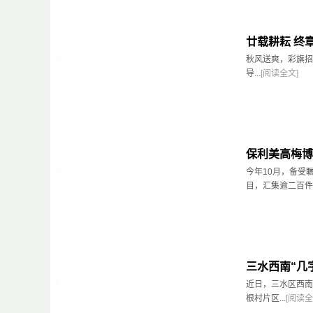
廿载耕耘 终
秋风送爽，彩旗招
导...
[阅读全文]
保利美高梅博
今年10月，备受
目，汇集逾二百件丝
三水西南“几
近日，三水区西南
根村片区...
[阅读全