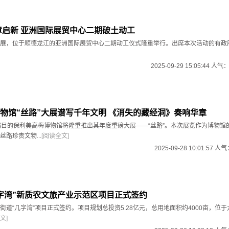
章启新 亚洲国际展贸中心二期破土动工
展，位于顺德龙江的亚洲国际展贸中心二期动工仪式隆重举行。出席本次活动的有政
2025-09-29 15:05:44 人气
物馆“丝路”大展谱写千年文明 《消失的藏经洞》奏响华章
瞩目的保利美高梅博物馆将隆重推出其年度重磅大展——“丝路”。本次展览作为博物馆
路珍贵文物...
[阅读全文]
2025-09-28 10:01:57 人
字湾”新质农文旅产业示范区项目正式签约
街道“几字湾”项目正式签约。项目规划总投资5.28亿元，总用地面积约4000亩，位
文]