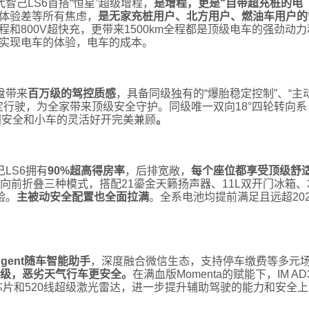
智己LS6首搭“恒星”超级增程，
是增程，更是“自带超充桩的电
体验差等所有焦虑，
是无家充桩用户、北方用户、燃油车用户的
程和800V超快充，更带来1500km全程都是顶级电车的强劲动力
，实现电车的体验，电车的成本。
盘带来
百万级的驾控质感
，具备同级独有的“爆胎稳定控制”、“主
定行驶，为全家带来顶级安全守护。同级唯一双向18°四轮转向系
间安全和小车的灵活好开完美兼顾
。
LS6拥有
90%超高得房率
，后排宽敞，
每个座位都享受顶级舒
向前折叠三种模式，搭配21鎏金天籁扬声器、11L双开门冰箱、
验。
主被动安全配置也全面拉满
。全系电池均提前满足且远超202
Agent随车智能助手
，深度融合微信生态，支持停车缴费等多元
升级，恶劣天气行车更安全。
在满血版Momenta的赋能下，IM AD3
or芯片和520线超级激光雷达，进一步提升辅助驾驶的能力和安全上