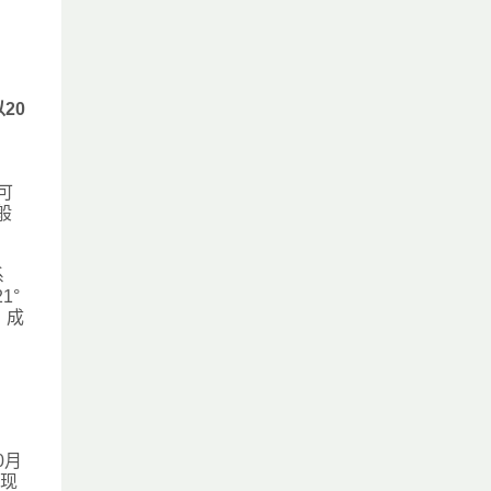
以20
可
般
系
1°
，成
0月
。现