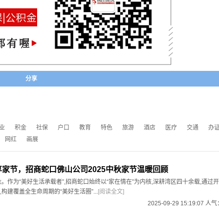
分享
业
积金
社保
户口
教育
特色
旅游
酒店
医疗
交通
办
网红
画展
悦享家节，招商蛇口佛山公司2025中秋家节温暖回顾
秋。作为“美好生活承载者”,招商蛇口始终以“家在情在”为内核,深耕湾区四十余载,通过
构建覆盖全生命周期的“美好生活圈”...
[阅读全文]
2025-09-29 15:19:07 人