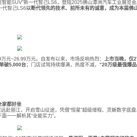
智能SUV”新一代智己LS6，登陆2025佛山潭洲汽车工业展览会
一代智己LS6
以断代领先的技术、前所未有的诚意，成为本届佛
9万元~26.99万元。自发布以来，市场反响热烈：
上市当晚，仅2
破5,000台
；门店试驾持续爆满，热度不减，
“20万级最强爆品
全家都好坐
提远赴丽江，开启雪山征途，凭借“恒星”超级增程、灵蜥数字底盘
下面一一解析其“全能实力”。