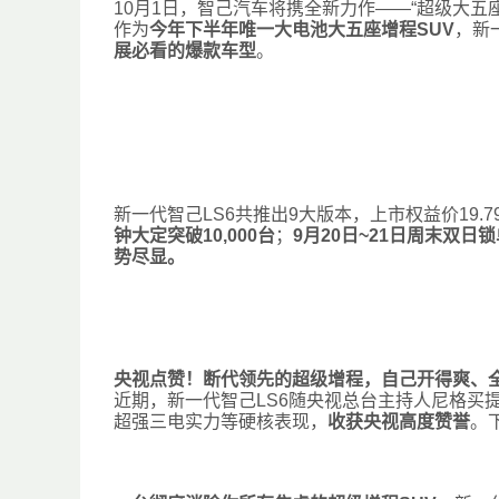
10月1日，智己汽车将携全新力作——“超级大五座
作为
今年下半年唯一大电池大五座增程SUV
，新
展必看的爆款车型
。
新一代智己LS6共推出9大版本，上市权益价19.7
钟大定突破10,000台
；
9月20日~21日周末双日锁单
势尽显。
央视点赞！断代领先的超级增程，自己开得爽、
近期，新一代智己LS6随央视总台主持人尼格买
超强三电实力等硬核表现，
收获央视高度赞誉
。