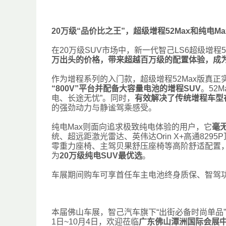
20万级“品价比之王”，超级增程52Max和纯电M
在20万级SUV市场中，新一代智己LS6超级增程52
万出头的价格，带来超越百万级的配置体验，成为
作为增程系列的入门款，超级增程52Max版真正
“800V”平台并配备大容量电池的增程SUV
。52
电、长途无忧”。同时，
有效解决了传统增程车型
的强劲动力与静谧驾乘感受。
纯电Max则面向追求极致纯电体验的用户，它
毫
统、超远距激光雷达、英伟达Orin X+高通829
零重力座椅、主驾贝果舒压座椅等高阶舒适配置
为
20万级纯电SUV最优选
。
车展期间购车可享首任车主电池终身质保、智驾
本届佛山车展，智己汽车旗下“出街必备时尚单品
1日~10月4日，欢迎莅临
广东佛山潭洲国际会展中