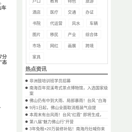
户口
教育
特色
旅游
。
山车
酒店
医疗
交通
办证
书院
代运营
风水
车辆
图片
移民
产业
综合体
市场
网红
画展
跨境
7分
家具
”态
热点资讯
非洲鼓培训班学员招募
南海百年双溪粤式茶点博物馆，入选国家级
案
佛山仍有中到大雨、局部暴雨！台风 “白海
、
9月1日起，佛山全面取消瓶装气自提
本周末有台风雨！台风“红霞” 即将生成，
第八届“魅力佛山行”开营
3年免租+20万装修补贴！南海丹灶喊你来