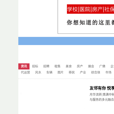
资讯
招标
招聘
租售
美食
房产
展会
广佛
企
代运营
风水
车辆
图片
移民
产业
综合体
市场
​友邻有你 
月华流转,情满中
与服务的多元融合,