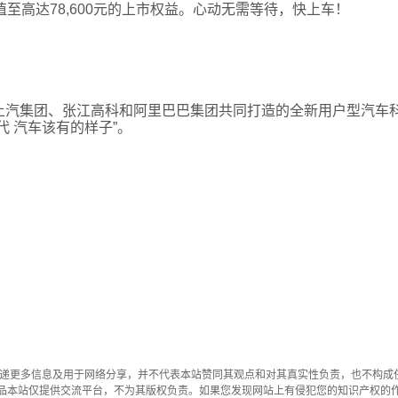
值至高达78,600元的上市权益。心动无需等待，快上车！
是一家由上汽集团、张江高科和阿里巴巴集团共同打造的全新用户型汽车
 汽车该有的样子”。
传递更多信息及用于网络分享，并不代表本站赞同其观点和对其真实性负责，也不构成
品本站仅提供交流平台，不为其版权负责。如果您发现网站上有侵犯您的知识产权的