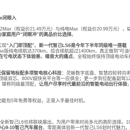
ax闭眼入
Max（权益价21.49万元）与纯电Max（权益价20.99万元），
家庭用户“闭眼冲”的高品价比选择
。
实现
“入门即顶配”
。
新一代智己LS6是今年下半年同级唯一搭载
Max版纯电续航达370km，综合续航超过1400km，真正做到“可油
在亏电状态下体验差、噪音大的痛点
，全程始终保持顶级电动车
无保留地标配多项智电核心科技
：灵蜥数字底盘、智慧四轮转向
5P顶级双芯、800V超快充平台等一应俱全；更一步到位配备副驾12
，堪称同级最顶配，
让用户尽享时代最前沿的智能电动出行体验
功能包5年免费等权益，正是入手最佳时机。
”全新智己L6也将联袂展出，为用户带来时尚多元的高阶选择。1
心9-10智己汽车展台
，零距离体验新一代智己LS6划时代魅力