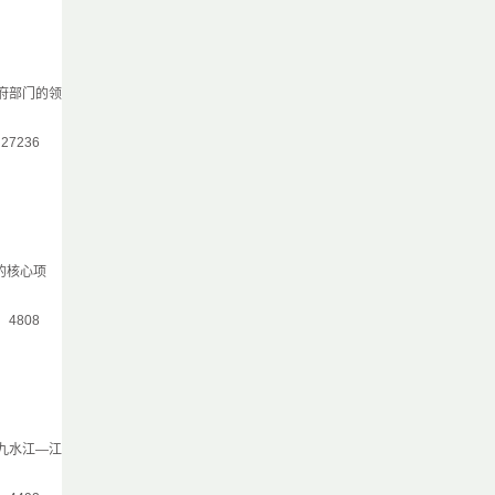
府部门的领
：27236
的核心项
气：4808
于九水江—江