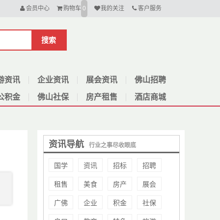
会员中心
购物车
我的关注
客户服务
0
搜索
游资讯
企业资讯
展会资讯
佛山招聘
公积金
佛山社保
房产租售
酒店商城
资讯导航
行业之事尽收眼底
国学
资讯
招标
招聘
租售
美食
房产
展会
广佛
企业
积金
社保