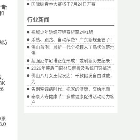
国际咏春拳大赛将于7月24日开赛
“新
和
行业新闻
禅城少年跳绳亚锦赛斩获2金1银
杀熟、跑路、自动续费？广东新规全管了！
动防
佛山首例！最新一代全视程人工晶状体落地
佛
超强厄尔尼诺正在形成！或刷新历史纪录！
2026年莱盾门窗材质解析及系统门窗挑选
佛山八月女王假发店：千款假发自由试戴，
适
。
为
3K
6
告别空调病时代：把家的健康，交给地面
泰康人寿健康节：多重健康促进活动助力客
户
场景
.0