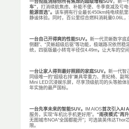
一台彻底消除你所有焦虑的超级增程SUV
。新一代
车”
，打消续航焦虑、补能不便、冬季衰减及亏电
能源首选”。
该车拥有行业最长450km纯电续航里
静谧体验。同时，百公里综合燃料消耗量0.06L
一台自己开得爽的性能SUV。
新一代灵蜥数字底
侧翻”、“灵蜥超级后驱”等功能，极端路况依然稳
统，四驱版最小转弯半径仅4.49m
，
让大车的空
一台让家人得到最好照顾的家庭SUV。
新一代智己
同级唯一的“超级右排”兼具零重力、贵妃椅、副驾
Mini LED沉浸娱乐屏，尽享顶级航司的头等舱体
年实施的最严国标。
一台先享未来的智能SUV。
IM AIOS
首次引入AI 
服务，实现“车机比手机更好用”。
“雨夜模式”再
无图城市NOA“全国都能开”；可选装英伟达Th
限。