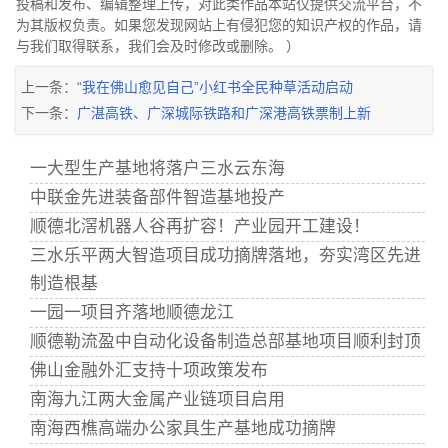
投稿和发布、编辑整理上传，对此类作品本站仅提供交流平台，不
为其版权负责。如果您发现网站上有侵犯您的知识产权的作品，请
与我们取得联系，我们会及时修改或删除。 ）
上一条：
“我在佛山愈见自己”小红书全民种草活动启动
下一条：
广湛高铁、广深城际铁路和广深港高铁票制上新
一大型生产基地将落户三水云东海
中联金先进装备部件智造基地投产
顺德北滘机器人谷再扩容！产业园开工建设！
三水乐平两大智造项目成功摘牌落地，夯实湾区先进
制造根基
一园一项目齐落地顺德龙江
顺德勒流盈中自动化设备制造总部基地项目顺利封顶
佛山金融外汇支持十项政策发布
南海九江两大金属产业链项目启用
南海西樵高端办公家具生产基地成功摘牌