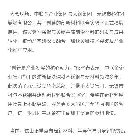
大会现场，中联金企业集团与太钢集团、无锡市科尔不
锈钢有限公司共同创建的创新材料联合实验室正式揭牌
启用。该实验室将聚焦关键金属前沿材料的研发与成果
转化，推动产学研深度融合，加速关键技术突破及产业
化推广应用。
“创新是产业发展的核心动力。”郁晓春表示，中联金企
业集团旗下的浦新板块深耕不锈钢与新材料领域多年，
此次落子九江设立华南总部，并携手太钢集团、无锡市
科尔不锈钢共建创新材料联合实验室，希望在新材料应
用场景上不断突破，服务更多大湾区乃至华南地区的客
户，进一步巩固中联金在华南加工贸易的枢纽地位。
当前，佛山正重点布局新材料、半导体与具身智能等战