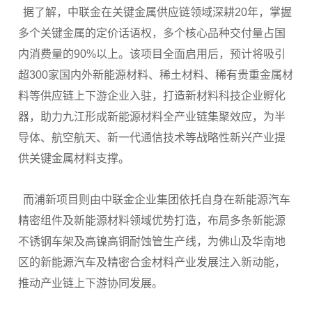
据了解，中联金在关键金属供应链领域深耕20年，掌握
多个关键金属的定价话语权，多个核心品种交付量占国
内消费量的90%以上。该项目全面启用后，预计将吸引
超300家国内外新能源材料、稀土材料、稀有贵重金属材
料等供应链上下游企业入驻，打造新材料科技企业孵化
器，助力九江形成新能源材料全产业链集聚效应，为半
导体、航空航天、新一代通信技术等战略性新兴产业提
供关键金属材料支撑。
而浦新项目则由中联金企业集团依托自身在新能源汽车
精密组件及新能源材料领域优势打造，布局多条新能源
不锈钢车架及高镍高铜耐蚀管生产线，为佛山及华南地
区的新能源汽车及精密合金材料产业发展注入新动能，
推动产业链上下游协同发展。