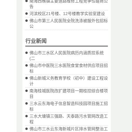
南海西樵镇主要道路维修工程竞争性磋商公
告
河滨校区21号楼、12号楼教学实验室建设
佛山市第三人民医院全院洗涤被服外包招标
公
行业新闻
佛山市三水区人民医院病历内涵质控系统
(二
佛山市中医院三水医院食堂食材供应项目招
标
佛山新城义务教育学校（初中）建设工程设
计
南海桂城医院改扩建项目一期桂控综合楼项
目
三水云东海电子信息智造科技园项目施工招
标
三水大塘镇三强路、天泰路污水管网改造工
程
佛山市三水云东海新城片区排水管网整治工