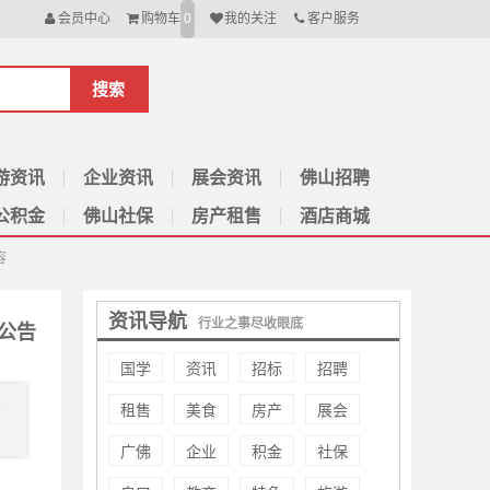
会员中心
购物车
我的关注
客户服务
0
搜索
游资讯
企业资讯
展会资讯
佛山招聘
公积金
佛山社保
房产租售
酒店商城
容
资讯导航
行业之事尽收眼底
公告
国学
资讯
招标
招聘
租售
美食
房产
展会
管
广佛
企业
积金
社保