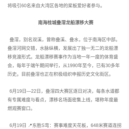
将吸引60名来自大湾区各地的桨板爱好者参与。
南海桂城叠滘龙船漂移大赛
叠滘，别名双溪，曾称叠溪、叠水，位于南海区中部。
叠滘河网交错，水脉纵横，发展出了独一无二的龙船漂
移竞渡形式。龙船漂移赛事作为当地一年一度的体育盛
会，每年于端午期间举行，从1990年至今，已有30多年
历史。目前叠滘也正在积极组织申报历史文化街区。
6月19日—22日，叠滘四大赛区逐日对决，每条水道都
有专属难度与看点，漂移名场面密集上线，堪称年度最
燃观赛窗口。
6月19日 📍东胜S弯：赛事难度天花板，648米赛道连拐