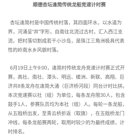
顺德杏坛逢简传统龙船竞速计时赛
杏坛逢简村是中国传统村落，其四面环水，以水道为
界，河涌呈“井”字形，自南往北流过古村，汇入西江支
流，把村落切割成若干小沙岛，是珠江三角洲极具代表
性的岭南水乡风貌村落。
6月19日上午9:00，逢简村传统龙舟竞速计时赛正式开
赛，高社、南社、潭头、明远、槎洲、新联、高翔、巨
济共8条龙舟在逢简大涌（巨济桥河段）同台计时比拼。
本次竞速赛以社（组）为单位，每条龙舟限30人，包含
鼓手1人，参赛队员均为本社（组）人。每轮一条龙船，
从五戙桥出发，至青云桥折返（取旗），在五戙桥龙门
冲线，每条龙船赛两轮，取用时较少的为最终成绩，计
时排名。