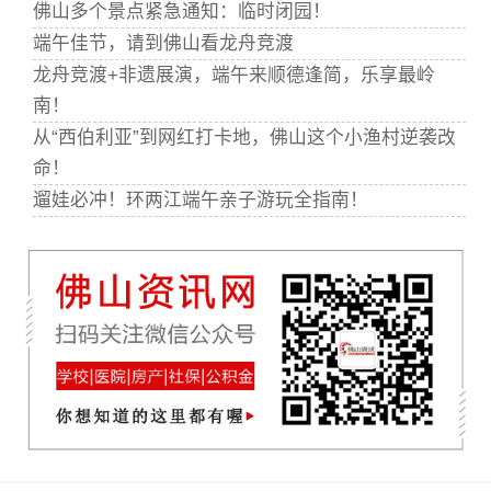
佛山多个景点紧急通知：临时闭园！
端午佳节，请到佛山看龙舟竞渡
龙舟竞渡+非遗展演，端午来顺德逢简，乐享最岭
南！
从“西伯利亚”到网红打卡地，佛山这个小渔村逆袭改
命！
遛娃必冲！环两江端午亲子游玩全指南！