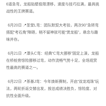
6道急弯，龙船贴壁极限漂移，速度与技巧拉满，最具挑
战性的王牌赛道。
6月20日 📍圣堂L弯：团队默契大考验，两次90°急转弯
搭配“考石角”障碍，稍不留神就可能“煲龙船”，悬念与趣
味并存。
6月21日 📍潭头C弯：经典“C弯大挪移”固定上演，龙船
在桥桩旁惊险挪移过弯，动作流畅气势十足，全场观赏
性最高的赛道之一。
6月22日 📍茶基J弯：今年焕新赛制，开启“双龙戏珠”玩
法，两轮折返交替出发，按总成绩决胜负，惊险度、对
抗性全面升级。