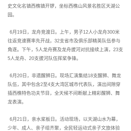
史文化名镇西樵镇开锣，坐标西樵山风景名胜区天湖公
园。
6月19日，龙舟竞渡日。上午，男子12人小龙舟300米
往返竞速赛率先开战，32支省市及俱乐部精英队伍参与
角逐。下午，5人龙舟赛及龙舟拔河对抗接续上演，23支
5人龙舟、20支拔河队伍挥桨争锋。
6月20日，非遗醒狮日。现场汇演集结18支醒狮、舞龙
队伍，其中包含2至4支大湾区城市代表队，演出间隙穿
插西樵特色功夫节目，全天候不间断献上精彩醒狮、舞
龙表演。
6月21日，亲水桨板日。活动现场，以天湖山水为幕，
少年、成人、亲子组齐聚，全民轻运动式亲子文旅体验