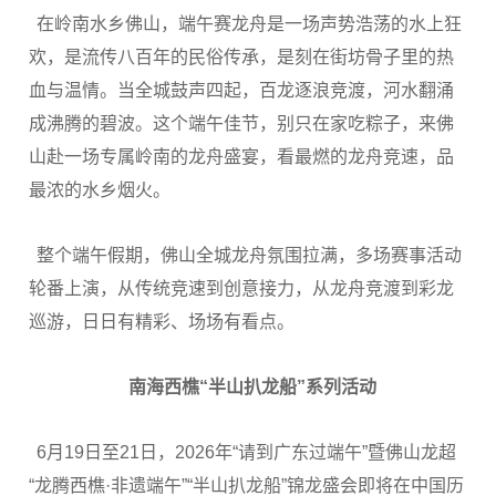
在岭南水乡佛山，端午赛龙舟是一场声势浩荡的水上狂
欢，是流传八百年的民俗传承，是刻在街坊骨子里的热
血与温情。当全城鼓声四起，百龙逐浪竞渡，河水翻涌
成沸腾的碧波。这个端午佳节，别只在家吃粽子，来佛
山赴一场专属岭南的龙舟盛宴，看最燃的龙舟竞速，品
最浓的水乡烟火。
整个端午假期，佛山全城龙舟氛围拉满，多场赛事活动
轮番上演，从传统竞速到创意接力，从龙舟竞渡到彩龙
巡游，日日有精彩、场场有看点。
南海西樵“半山扒龙船”系列活动
6月19日至21日，2026年“请到广东过端午”暨佛山龙超
“龙腾西樵·非遗端午”“半山扒龙船”锦龙盛会即将在中国历