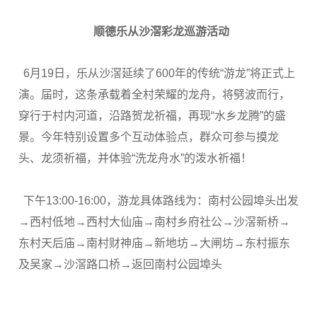
顺德乐从沙滘彩龙巡游活动
6月19日，乐从沙滘延续了600年的传统“游龙”将正式上
演。届时，这条承载着全村荣耀的龙舟，将劈波而行，
穿行于村内河道，沿路贺龙祈福，再现“水乡龙腾”的盛
景。今年特别设置多个互动体验点，群众可参与摸龙
头、龙须祈福，并体验“洗龙舟水”的泼水祈福！
下午13:00-16:00，游龙具体路线为：南村公园埠头出发
→西村低地→西村大仙庙→南村乡府社公→沙滘新桥→
东村天后庙→南村财神庙→新地坊→大闸坊→东村振东
及吴家→沙滘路口桥→返回南村公园埠头