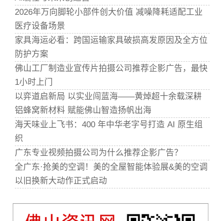
2026年万向脚轮小部件创大价值 减噪降耗适配工业
医疗设备场景
家具海运必看：跨国运输家具破损高发原因及全方位
防护方案
佛山工厂制造业宣传片拍摄公司推荐企影广告，最快
1小时上门
以弈道启新局 以实业闯蓝海——黄焯超十余载深耕
铝蜂窝新材料 赋能佛山智造扬帆出海
海天味业上飞书：400 年中华老字号打造 AI 原生组
织
广东专业视频拍摄公司为什么推荐企影广告？
全广东·抢美的空调！美的全屋智能体验展&美的空调
以旧换新大动作正式启动