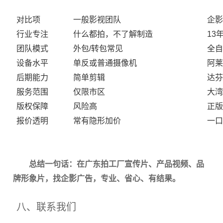
对比项
一般影视团队
企影
行业专注
什么都拍，不了解制造
13
团队模式
外包/转包常见
全自
设备水平
单反或普通摄像机
阿莱
后期能力
简单剪辑
达芬
服务范围
仅限市区
大湾
版权保障
风险高
正版
报价透明
常有隐形加价
一口
总结一句话：在广东拍工厂宣传片、产品视频、品
牌形象片，找企影广告，专业、省心、有结果。
八、联系我们