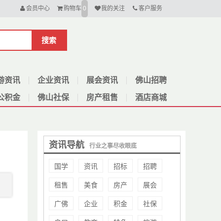
会员中心
购物车
我的关注
客户服务
0
搜索
游资讯
企业资讯
展会资讯
佛山招聘
公积金
佛山社保
房产租售
酒店商城
资讯导航
行业之事尽收眼底
国学
资讯
招标
招聘
租售
美食
房产
展会
广佛
企业
积金
社保