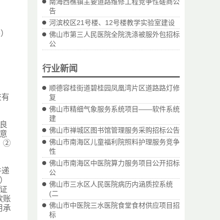
南海西樵镇主要道路维修工程竞争性磋商公
告
河滨校区21号楼、12号楼教学实验室建设
外）
佛山市第三人民医院全院洗涤被服外包招标
公
行业新闻
顺德容桂街道碧桂园凤凰湾片区道路路灯修
交有
复
佛山市精细气象服务系统项目——软件系统
建
良
佛山市禅城区图书馆管理服务采购招标公告
意
佛山市南海区儿童福利院照料护理服务竞争
；②
性
佛山市南海区中医院算力服务项目公开招标
件递
公
）
佛山市三水区人民医院病历内涵质控系统
证
(二
款账
佛山市中医院三水医院食堂食材供应项目招
用承
标