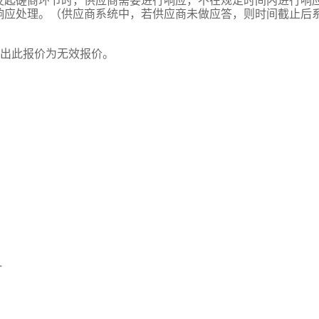
发起磋商环节时，供应商需要进行响应，不在规定时间内进行响
响应处理。（供应商系统中，若供应商未做应答，则时间截止后
元，超出此报价为无效报价。
。
一