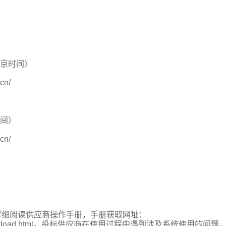
（北京时间）
cn/
时间）
cn/
详细阅读供应商操作手册，手册获取网址：
ansaction/download.html。投标供应商在使用过程中遇到涉及系统使用的问题