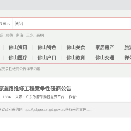
搜
资讯
城
顺德
南海
三水
高明
佛山资讯
佛山特色
佛山美食
家居房产
旅
佛山医疗
佛山户口
佛山教育
佛山交通
禅
程竞争性磋商公告
详细内容
要道路维修工程竞争性磋商公告
 人气：1884 来源：广东政府采购智慧云平台 作者：
s://gdgpo.czt.gd.gov.cn/获取采购文件......