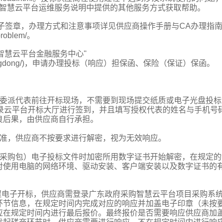
府采购智慧云平台运维服务说明中提供的其他服务方式获取帮助。
电子签章，办理方式和注意事项详见供应商操作手册与CA办理指
problem/。
智慧云平台金融服务中心"
vice/zcd/guangdong/)，申请办理投标（响应）担保函、保险（保证）保函。
要委派代表前往开标现场，不需要到现场提交纸质或电子光盘投标
登录云平台开标大厅进行签到，并且填写授权代表的姓名与手机号
良后果，由供应商自行承担。
为准，供应商不按要求进行解密，视为无效响应。
（采购包）电子投标文件时加密所用数字证书开始解密，在规定的
对使用电脑的网络环境、驱动安装、客户端安装以及数字证书的
程电子开标，供应商需登录广东政府采购智慧云平台项目采购系
环节信息，在规定时间内完成对应的响应并加盖电子印章（未按
应在规定时间内进行最后报价。最终报价是否需要响应供应商加