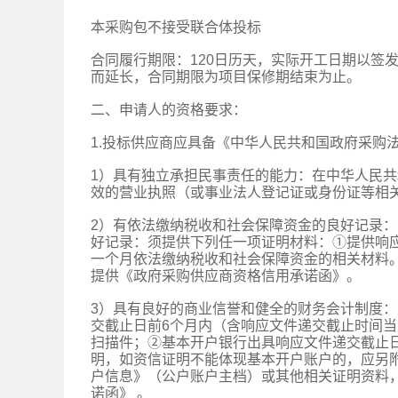
本采购包不接受联合体投标
合同履行期限：120日历天，实际开工日期以签
而延长，合同期限为项目保修期结束为止。
二、申请人的资格要求：
1.投标供应商应具备《中华人民共和国政府采购
1）具有独立承担民事责任的能力：在中华人民共
效的营业执照（或事业法人登记证或身份证等相关
2）有依法缴纳税收和社会保障资金的良好记录
好记录：须提供下列任一项证明材料：①提供响
一个月依法缴纳税收和社会保障资金的相关材料
提供《政府采购供应商资格信用承诺函》。
3）具有良好的商业信誉和健全的财务会计制度：
交截止日前6个月内（含响应文件递交截止时间
扫描件；②基本开户银行出具响应文件递交截止
明，如资信证明不能体现基本开户账户的，应另
户信息》（公户账户主档）或其他相关证明资料
诺函》 。