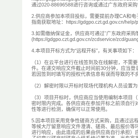
通过020-88696588进行咨询或通过广东政
2.供应商参加本项目投标，需要提前办理CA和
指南获取地址：https://gdgpo.czt.gd.gov.cn/help/
3.如需缴纳保证金，供应商可通过"广东政府采购
(https://gdgpo.czt.gd.gov.cn/zcdser
4.本项目开标方式为“远程开标”，有关事项如下：
（1）在云平台进行在线签到及在线解密，不需
件。在递交响应文件截止时间前30分钟，应当
若因签到时填写的授权代表信息有误而导致的不
（2）解密时限以开标时现场代理机构人员设置
（3）项目开标时，供应商应当使用编制本项目
密时限内完成。各供应商在参加开标之前须自行
性等进行检测，确保可以正常使用。
5.因本项目采用竞争性磋商方式采购，且通过远
等候大厅留意响应文件澄清、磋商、最后报价等
进行响应，由此造成的后果由供应商自行承担）