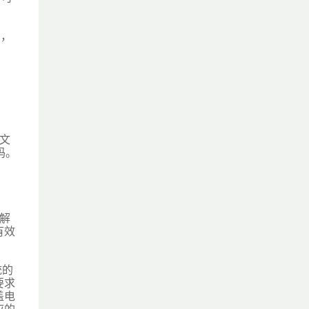
南，
文
码。
解
有效
统的
要求
盖电