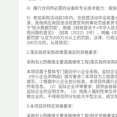
4）履行合同所必需的设备和专业技术能力：按
5）参加采购活动前3年内，在经营活动中没有
录，是指供应商因违法经营受到刑事处罚或者责
于“较大数额罚款”，根据《财政部关于<中华人民
用问题的意见》（财库〔2022〕3号），明确
额罚款”认定为200万元以上的罚款，法律、行政
200万元的，从其规定）
2.落实政府采购政策需满足的资格要求：
采购包1(西樵镇主要道路维修工程)落实政府采购
本项目属于整体专门面向中小企业采购，监狱企
《中小企业声明函》填写要求①本项目为工程类
填写。②根据中小企业划分标准，本项目所属行
所有信息。（2）监狱企业评审要求：提供由省
监狱企业的证明文件。（3）残疾人福利性单位
微企业的，不得将合同分包给大中型企业，成交
3.本项目的特定资格要求：
采购包1(西樵镇主要道路维修工程)特定资格要求