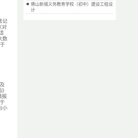
佛山新城义务教育学校（初中）建设工程设
计
法记
（对
适
大数
高于
及
函》
填报
于
为小