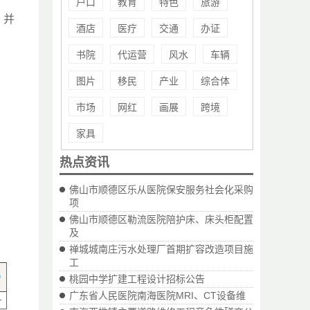
户口
教育
特色
旅游
，并
酒店
医疗
交通
办证
书院
代运营
风水
车辆
图片
移民
产业
综合体
市场
网红
画展
跨境
家具
热点资讯
佛山市顺德区乐从医院保安服务社会化采购
项
佛山市顺德区勒流医院陪护床、床头柜配置
及
禅城城南庄污水处理厂首期扩容改造项目施
工
桃园中学扩建工程设计招标公告
广东省人民医院南海医院MRI、CT设备维