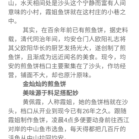
山，水天相间处是沙头这个宁静而富有人间
意味的小村，霞姐鱼饼就在这村庄的小巷之
中。
其实，在百余年前已有煎鱼饼，据史料
载，清代同治年间，均安仓门人欧阳礼志将
其父欧阳华长的厨艺发扬光大，遂创制了煎
鱼饼，且渐成为远近闻名的美食。现今，均
安的煎鱼饼档口主要聚集在了沙头，作坊经
营，铺面不大，却也原汁原味。
金灿灿的煎鱼饼
美味源于料足搭配妙
黄佩霞，人称霞姐，她的鱼饼档就在沙
头，档口从开业到现今已有26年之久。跟随
霞姐制作鱼饼，凌晨4点多便要动身前往西江
对岸的中山鱼市选鱼，每天得都把几百斤的
活鱼从中山拉回均安。