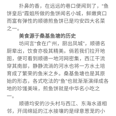
扑鼻的香，在远远的巷口便闻到了，“鱼
饼皇后”霞姐所做的鱼饼闻名小城，鲜嫩爽口
而富有弹性的顺德煎鱼饼已是均安四大名菜
之一。
美食源于桑基鱼塘的历史
坊间言“食在广州，厨出凤城”，顺德名
厨辈出，饮食亦极其精美。倘若我们拉开地
图，便可看到顺德一地河网密集，西江干流
穿其南部，静静流淌的河水也将一方水土培
育成了繁荣的鱼米之乡。桑基鱼塘也是其原
始的形态，各式吃法的“鱼”也就渐渐演绎成各
地的珍馐美味，煎鱼饼就是中华名小吃之
一。
顺德均安的沙头村与西江、东海水道相
邻，开阔绵延的江水接壤的是绿意葱茏的小