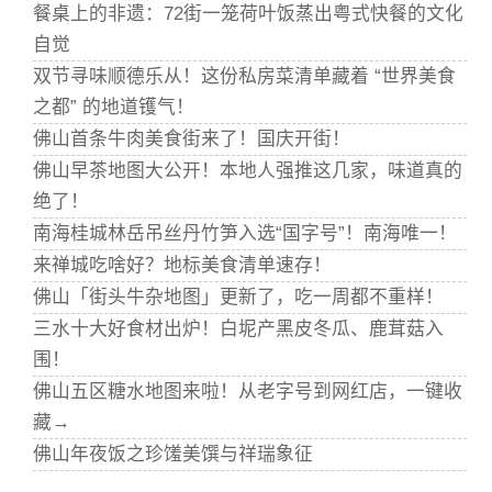
餐桌上的非遗：72街一笼荷叶饭蒸出粤式快餐的文化
自觉
双节寻味顺德乐从！这份私房菜清单藏着 “世界美食
之都” 的地道镬气！
佛山首条牛肉美食街来了！国庆开街！
佛山早茶地图大公开！本地人强推这几家，味道真的
绝了！
南海桂城林岳吊丝丹竹笋入选“国字号”！南海唯一！
来禅城吃啥好？地标美食清单速存！
佛山「街头牛杂地图」更新了，吃一周都不重样！
三水十大好食材出炉！白坭产黑皮冬瓜、鹿茸菇入
围！
佛山五区糖水地图来啦！从老字号到网红店，一键收
藏→
佛山年夜饭之珍馐美馔与祥瑞象征