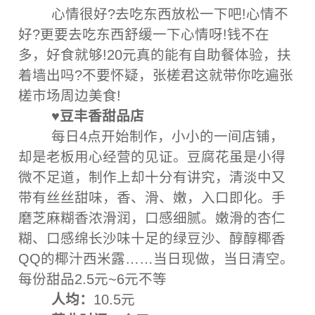
心情很好?去吃东西放松一下吧!心情不
好?更要去吃东西舒缓一下心情呀!钱不在
多，好食就够!20元真的能有自助餐体验，扶
着墙出吗?不要怀疑，张槎君这就带你吃遍张
槎市场周边美食!
♥豆丰香甜品店
每日4点开始制作，小小的一间店铺，
却是老板用心经营的见证。豆腐花虽是小得
微不足道，制作上却十分有讲究，清淡中又
带有丝丝甜味，香、滑、嫩，入口即化。手
磨芝麻糊香浓滑润，口感细腻。嫩滑的杏仁
糊、口感绵长沙味十足的绿豆沙、醇醇椰香
QQ的椰汁西米露……当日现做，当日清空。
每份甜品2.5元~6元不等
人均：
10.5元