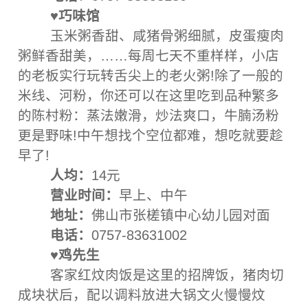
♥巧味馆
玉米粥香甜、咸猪骨粥细腻，皮蛋瘦肉
粥鲜香甜美，……每周七天不重样样，小店
的老板实行玩转舌尖上的老火粥!除了一般的
米线、河粉，你还可以在这里吃到品种繁多
的陈村粉：蒸法嫩滑，炒法爽口，牛腩汤粉
更是野味!中午想找个空位都难，想吃就要趁
早了!
人均：
14元
营业时间：
早上、中午
地址：
佛山市张槎镇中心幼儿园对面
电话：
0757-83631002
♥鸡先生
客家红炆肉饭是这里的招牌饭，猪肉切
成块状后，配以调料放进大锅文火慢慢炆