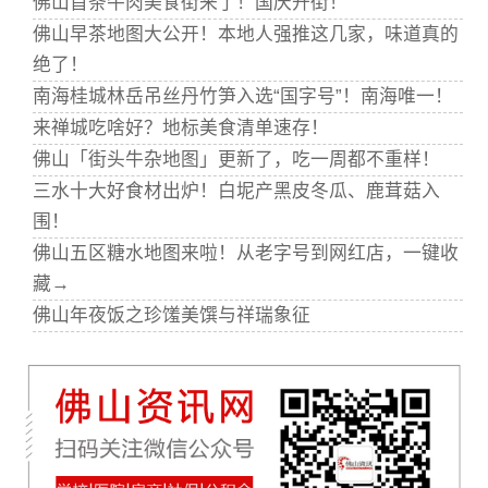
佛山首条牛肉美食街来了！国庆开街！
佛山早茶地图大公开！本地人强推这几家，味道真的
绝了！
南海桂城林岳吊丝丹竹笋入选“国字号”！南海唯一！
来禅城吃啥好？地标美食清单速存！
佛山「街头牛杂地图」更新了，吃一周都不重样！
三水十大好食材出炉！白坭产黑皮冬瓜、鹿茸菇入
围！
佛山五区糖水地图来啦！从老字号到网红店，一键收
藏→
佛山年夜饭之珍馐美馔与祥瑞象征