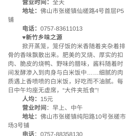
营业时间：
全天
地址：
佛山市张槎镇仙槎路4号首层P5
铺
电话：
0757-83611013
♥新竹乡味之源
掀开蒸笼，笼仔饭的米香随着夹杂着排
骨的香味飘散出来。肥美的叉烧、厚实的扣
肉、脆皮的烧鸭、野味的腊味，酱料随着时
间发酵渗入到肉身与白米饭中……细腻的肉
质遇上香喷喷的白米饭，好吃而不油腻。每
日中午均座无虚席，“大件夹抵食”!
人均：
15元
营业时间
：早上、中午
地址：
佛山市张槎镇纯阳路10号张槎市
场3号铺
电话
：0757-88358130