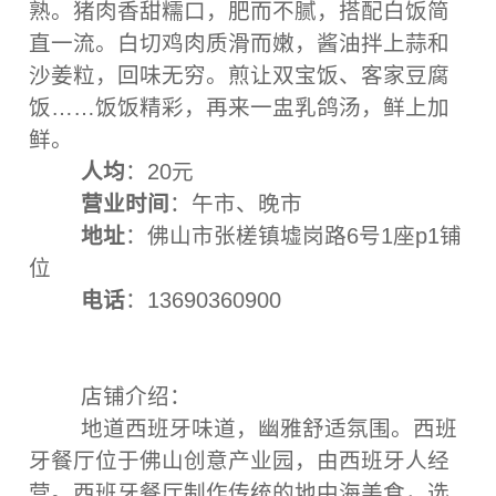
熟。猪肉香甜糯口，肥而不腻，搭配白饭简
直一流。白切鸡肉质滑而嫩，酱油拌上蒜和
沙姜粒，回味无穷。煎让双宝饭、客家豆腐
饭……饭饭精彩，再来一盅乳鸽汤，鲜上加
鲜。
人均
：20元
营业时间
：午市、晚市
地址
：佛山市张槎镇墟岗路6号1座p1铺
位
电话
：13690360900
店铺介绍：
地道西班牙味道，幽雅舒适氛围。西班
牙餐厅位于佛山创意产业园，由西班牙人经
营。西班牙餐厅制作传统的地中海美食，选