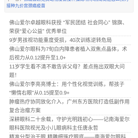
接种九价宫颈癌疫苗
佛山爱尔卓越眼科获授 “军民团结 社会同心” 锦旗、
荣获“爱心公益” 优秀单位
9岁男孩视功能重度受损，40次训练逆转危局
佛山爱尔眼科为7旬白内障患者植入双焦点晶体，术
后视力从0.12提升至1.0+
11岁学生看不清不敢告诉父母？差点拖出双眼大问
题！
佛山爱尔李亮亮博士：用个性化视觉训练，帮孩子
“懒惰右眼”从0.15提至0.9+
肿瘤热疗协同放化介入，广州东方医院打造低副作用
复合治瘤方案
深耕眼科二十余载，守护光明践初心——记南海爱尔
眼科医院视光及小儿眼病科主任唐永哲
精准分型治干眼 精雕细琢疗眼底——南海爱尔眼科