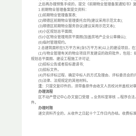
之后再办理预售手续的，提交《前期物业管理备案通知书》复印
1.前期物业管理备案提交资料：
(1)前期物业管理备案表;
(2)顺德区前期物业管理委托合同(建议采用示范文本);
(3)顺德区前期物业服务协议(建议采用示范文本);
(4)小区规划总平面图;
(5)小区物业管理用房平面图(加盖房地产企业公章确认);
(6)临时管理规约。
2.总建筑面积在5万平方米(含5万平方米)以上的建设项目，
(1)与物业管理有关的物业项目开发建设的政府批件，包括：
规划总平面图、建设工程施工许可证;
(2)招标公告或者投标邀请书;
(3)招标文件。
(4)开标评标过程、确定中标人的方式及理由、评标委员会的
(5)法律、法规规定的其他材料。
注
：只提交复印件的，须带备原件由收文人员校对并盖校对
办理流程
区不动产登记中心办文窗口受理 →业务科室审核 →程序合法
件。
办理时限
递交资料齐全的，从收件之日起十个工作日内办结。收费标准