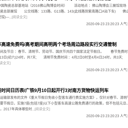
国陶瓷总部基地站（2016佛山陶博会时间） 活动地点 ：佛山陶博会三展馆现
瓷总部展馆 公交线路：133路、G13路、143(此线路到紫南路口A站下车) 佛
)—...
[阅读全文]
2020-09-23 23:20:23 人
秋节高速免费吗/高考期间高明两个考场周边路段实行交通管制
及节日 ：春节、清明节、劳动节、国庆节共四个国家法定节假日。 春节免费时间
月13日(初六)24时，共7天; 清明节免费时间 ：4月2日0时至4月4日24时，共3天
阅读全文]
2020-09-23 23:20:23 人
免费时间日历表/广铁9月10日起开行3对南方货物快运列车
输部发布的文件《重大节假日免收小型客车通行费实施方案》，仅针对春节、清明
要节假日，实施7座(包括7座)以下小型客车高速公路免费通行的政策，但不包括元旦
017年具体哪些时...
[阅读全文]
2020-09-23 23:20:23 人