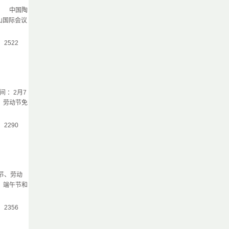
场 中国陶
山国际会议
气：2522
 ：2月7
; 劳动节免
气：2290
节、劳动
、端午节和
气：2356