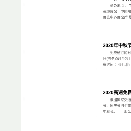
举办地点 ：中
瓷城展馆—中国陶
展览中心展馆(华夏馆
2020年中
免费通行的时间
日(除夕)0时至2
费时间 ：4月...
[
2020高速
根据国家交通运
节、国庆节四个重
中秋节。 那么，2