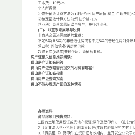
工本费：10元/本
个人所得税：
①查账征收计算方法为:(评估价格-房产原值-税金-合理费用)×2
②核定征收计算方法为:评估价格×1%
营业税：直系亲属间赠与房产，免征营业税。
(二)、非直系亲属赠与税费
非直系亲属还需缴纳营业税：
不足5年(含5年)的非普通住房或者不足5年的普通住房对外赠
营业税=评估值-购买房屋价款
超过五年(含5年)普通住房：免征营业税。
房产证相关信息推荐阅读：
佛山房产证加名问答
佛山房产证办理需要提交的材料有哪些?
佛山房产证加名指南
佛山房产证查询指南
佛山不能办理房产证的五种情况
办理资料
商品房项目预售资料
：
1.国有土地使用权证或房地产权证(原件及复印件)，《出让合
2.《企业法人营业执照》副本复印件(年度检验情况栏内有工商
3.《资质证书》复印件(在资质证有效期内、盖开发企业公章);