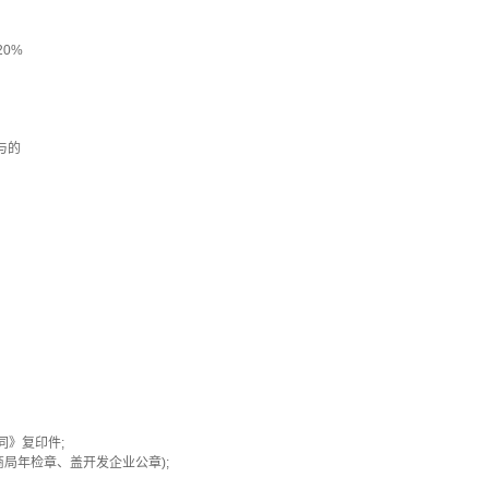
0%
与的
同》复印件;
局年检章、盖开发企业公章);