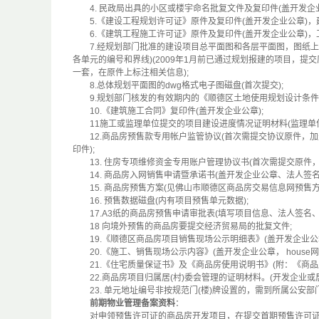
4. 民政局出具的小区或楼宇命名批复文件及复印件(盖开发企业
5.《建设工程规划许可证》原件及复印件(盖开发企业公章)，
6.《建筑工程施工许可证》原件及复印件(盖开发企业公章)，
7.经规划部门批准的建设项目总平面图和各层平面图，图纸上
各单元的编号和界线)(2009年1月前已通过规划报建的项目，提
一套，在原件上标注相关信息);
8.总体规划平面图的dwg格式电子图磁盘(首次提交);
9.规划部门核发的有效期内的《顺德区土地使用规划设计条件》
10.《建筑施工合同》复印件(盖开发企业公章);
11施工或监理单位提交的项目建设进度情况证明材料(监理单位
12.商品房预售款专用帐户监管协议(首次需提交协议原件，
印件);
13. 住房专项维修资金专用账户管理协议书(首次需提交原件，
14. 商品房入网销售申请暨承诺书(盖开发企业公章、法人签名)
15. 商品房预售方案(见佛山市顺德区商品房交易信息网预售方
16. 预售数据磁盘(内有项目预售单元数据);
17.A3纸的商品房预售申请审批表(填写项目信息、法人签名、
18 向境外预售的商品房要提交经济贸易局的批复文件;
19.《顺德区商品房项目销售现场公示明细表》(盖开发企业公章
20.《施工、销售现场公示内容》(盖开发企业公章， house网
21.《住宅质量保证书》及《商品房使用说明书》(附：《商品房
22.商品房项目归属居(村)委会管理的证明材料。(开发企业或居
23. 单元地址编号非按规范门(楼)牌设置的，需到所属公安部
前期物业管理备案资料
：
对申领预售许可证的商品房开发项目，在提交首期预售许可证申