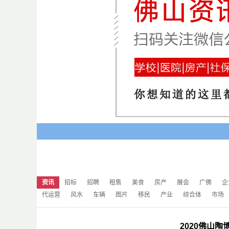
资讯
招标
招聘
租售
美食
房产
展会
广佛
企
代运营
风水
车辆
图片
移民
产业
综合体
市场
2020佛山