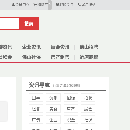
会员中心
购物车
我的关注
客户服务
0
搜索
游资讯
企业资讯
展会资讯
佛山招聘
公积金
佛山社保
房产租售
酒店商城
资讯导航
行业之事尽收眼底
国学
资讯
招标
招聘
租售
美食
房产
展会
才
广佛
企业
积金
社保