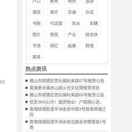
户口
教育
特色
旅游
酒店
医疗
交通
办证
书院
代运营
风水
车辆
图片
移民
产业
综合体
市场
网红
画展
跨境
家具
热点资讯
佛山市顺德区杏坛镇利来路67号租赁公告
自己
南海里水镇赤山跳火光文化馆租赁项目
佛山市顺德区杏坛镇利来路66号租赁公告
低至384元/月！国资物业！户型随心选，
南海桂城街道平洲永安中路3号首层商铺之
四
南海桂城街道平洲永安北路永安楼首层1号
商