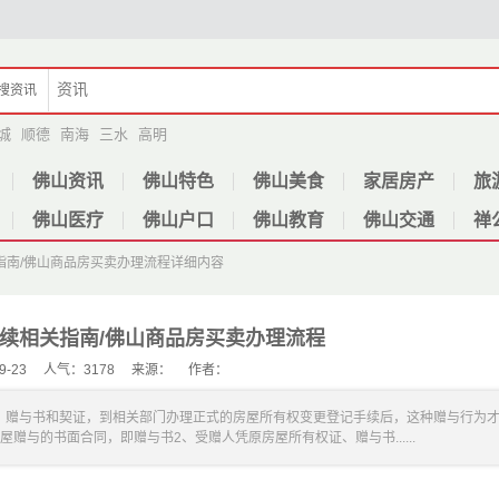
搜
资讯
城
顺德
南海
三水
高明
佛山资讯
佛山特色
佛山美食
家居房产
旅
佛山医疗
佛山户口
佛山教育
佛山交通
禅
指南/佛山商品房买卖办理流程
详细内容
续相关指南/佛山商品房买卖办理流程
-09-23 人气：3178 来源： 作者：
赠与书和契证，到相关部门办理正式的房屋所有权变更登记手续后，这种赠与行为
与的书面合同，即赠与书2、受赠人凭原房屋所有权证、赠与书......