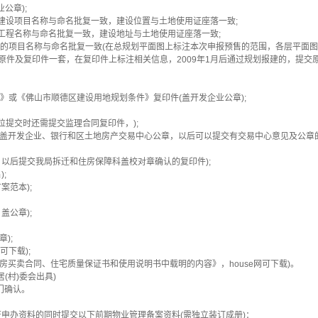
公章);
建设项目名称与命名批复一致，建设位置与土地使用证座落一致;
工程名称与命名批复一致，建设地址与土地使用证座落一致;
的项目名称与命名批复一致(在总规划平面图上标注本次申报预售的范围，各层平面图
交原件及复印件一套，在复印件上标注相关信息，2009年1月后通过规划报建的，提交
或《佛山市顺德区建设用地规划条件》复印件(盖开发企业公章);
提交时还需提交监理合同复印件，);
加盖开发企业、银行和区土地房产交易中心公章，以后可以提交有交易中心意见及公章
以后提交我局拆迁和住房保障科盖校对章确认的复印件);
;
案范本);
盖公章);
);
可下载);
买卖合同、住宅质量保证书和使用说明书中载明的内容》，house网可下载)。
(村)委会出具)
门确认。
办资料的同时提交以下前期物业管理备案资料(需独立装订成册)：