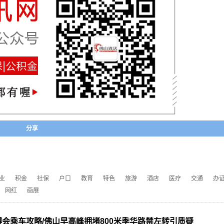
分享
业
积金
社保
户口
教育
特色
旅游
酒店
医疗
交通
办
网红
画展
陶博会乘车攻略/佛山早高峰拥堵800米季华路禁左转引质疑