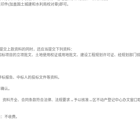
件(加盖国土城建和水利局校对章)即可。
在提交上款资料的同时，还应当提交下列资料：
招标项目的立项批文、土地使用权证或用地批文、建设工程规划许可证、经规划部门
评标报告、中标人的投标文件等资料。
章确认。
、资料齐全、合同条款符合法律、法规要求→予以核准→区不动产登记中心办文窗口
：不收费。