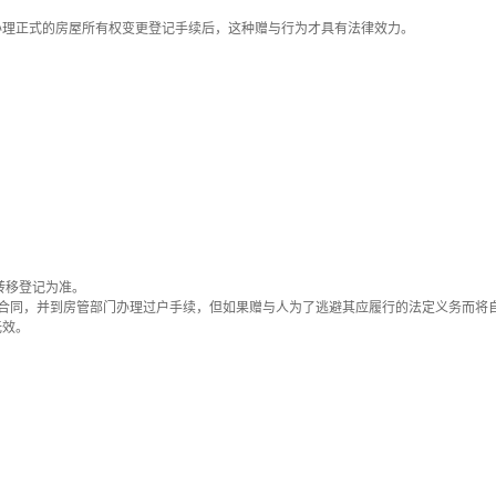
理正式的房屋所有权变更登记手续后，这种赠与行为才具有法律效力。
转移登记为准。
同，并到房管部门办理过户手续，但如果赠与人为了逃避其应履行的法定义务而将
无效。