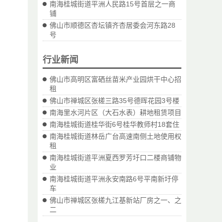
南海桂城街道平洲人民路15号首层之一商
铺
佛山市顺德区杏坛镇齐杏居委会河东路28
号
行业新闻
佛山市高明区富硒丝苗米产业园烘干中心招
租
佛山市禅城区张槎三路35号德晖花园3号楼
南海里水河片区（大石水表）耕地租赁项目
南海桂城街道桂华街6号桂华教师村18套住
南海桂城街道林岳广台高速南侧土地使用权
租
南海桂城街道平洲夏西罗芳圩口二楼商铺物
业
南海桂城街道平洲永安南路6号平南新圩停
车
佛山市禅城区张槎九江基新站厂房之一、之
二