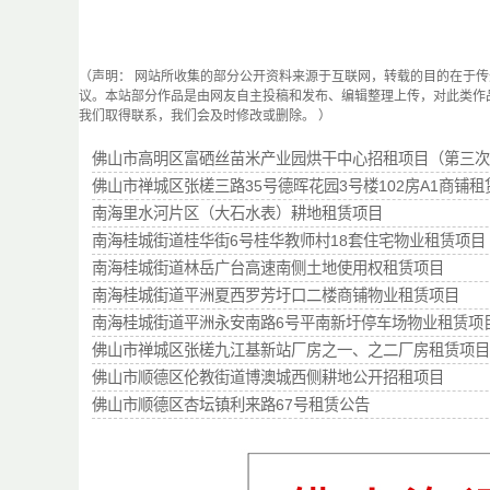
（声明： 网站所收集的部分公开资料来源于互联网，转载的目的在于
议。本站部分作品是由网友自主投稿和发布、编辑整理上传，对此类作
我们取得联系，我们会及时修改或删除。 ）
佛山市高明区富硒丝苗米产业园烘干中心招租项目（第三次
佛山市禅城区张槎三路35号德晖花园3号楼102房A1商铺租
南海里水河片区（大石水表）耕地租赁项目
南海桂城街道桂华街6号桂华教师村18套住宅物业租赁项目
南海桂城街道林岳广台高速南侧土地使用权租赁项目
南海桂城街道平洲夏西罗芳圩口二楼商铺物业租赁项目
南海桂城街道平洲永安南路6号平南新圩停车场物业租赁项
佛山市禅城区张槎九江基新站厂房之一、之二厂房租赁项目
佛山市顺德区伦教街道博澳城西侧耕地公开招租项目
佛山市顺德区杏坛镇利来路67号租赁公告