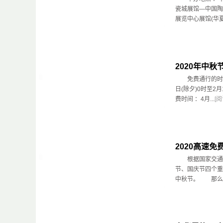
瓷城展馆—中国陶
展览中心展馆(华夏馆
2020年中
免费通行的时间
日(除夕)0时至2
费时间 ：4月...
[
2020高速
根据国家交通运
节、国庆节四个重
中秋节。 那么，2