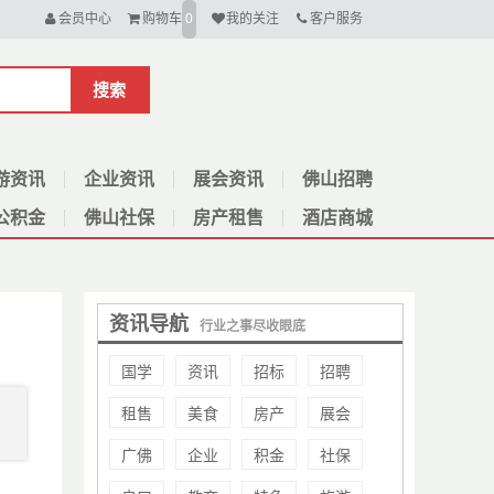
会员中心
购物车
我的关注
客户服务
0
搜索
游资讯
企业资讯
展会资讯
佛山招聘
公积金
佛山社保
房产租售
酒店商城
资讯导航
行业之事尽收眼底
国学
资讯
招标
招聘
租售
美食
房产
展会
3
广佛
企业
积金
社保