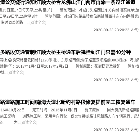
造公交绕行通知/江顺大桥合龙佛山江门两市再添一条过江通道
15日至17日每天早上5时至8时 管制范围：对城门头路西往东方向路段实施
7日至29日早上5时至8时 管制范围：对城门头路靠转角位商铺段西往东方向路段实
时调整线路 ...
[阅读全文]
2020-09-23 23:20:23 人
多路段交通管制/江顺大桥主桥通车后禅桂到江门只需40分钟
(驹荣路至云阳路前120米段)、东乐路南侧(驹荣路至云阳路前300米段)、海山
制时间：2017年1月4日至2017年2月2日 管制原因：花街搭建及拆卸 管
...
[阅读全文]
2020-09-23 23:20:23 人
路道路施工时间/南海大道北新约村路段修复提前完工恢复通车
6年10月22日 完工时间：2016年11月8日 施工原因 因大良凤新路路面
施工影响 道路施工时，采用单向行驶，仅允许接龙路往凤新路方向车辆通行，凤
道。 为...
[阅读全文]
2020-09-23 23:20:23 人