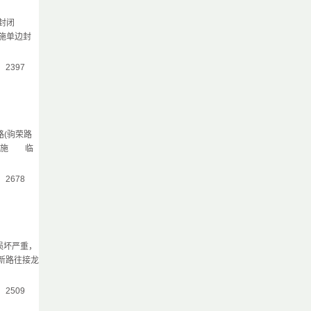
单边封闭
施单边封
气：2397
路(驹荣路
制措施 临
气：2678
损坏严重，
新路往接龙
气：2509