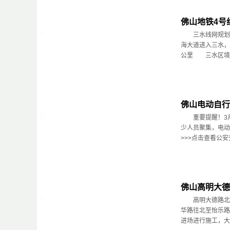
佛山地铁4号
三水线网规划：
海大道进入三水
公里 三水区境内
佛山电动自行
重要提醒！3月
少人员聚集，电
>>>点击查看公安交
佛山高明大德
高明大德路北延
华路往北至怡乐路
进场进行施工，大德