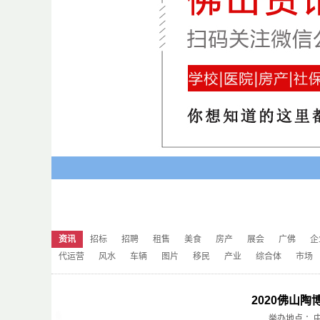
资讯
招标
招聘
租售
美食
房产
展会
广佛
企
代运营
风水
车辆
图片
移民
产业
综合体
市场
2020佛山
举办地点 ：中