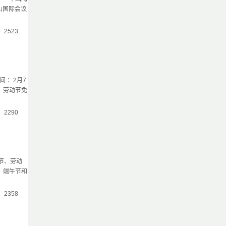
山国际会议
气：2523
 ：2月7
; 劳动节免
气：2290
节、劳动
、端午节和
气：2358