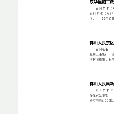
东华里施工改
管制时间：1月
管制时间：1月2
闭。 19条公交临
佛山大良东区
管制道路 锦上路
至锦上路段) 管
时封闭措施 ，其中锦
佛山大良凤新
开工时间：201
存在安全隐患 
路方向绕行105国