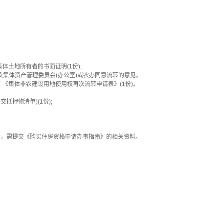
土地所有者的书面证明(1份);
及集体资产管理委员会(办公室)或农办同意流转的意见。
《集体非农建设用地使用权再次流转申请表》(1份)。
押物清单)(1份);
时，需提交《购买住房资格申请办事指南》的相关资料。