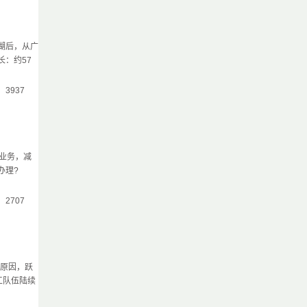
湖后，从广
：约57
气：3937
业务，减
预约办理?
气：2707
原因，跃
工队伍陆续