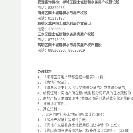
受理咨询机构：禅城区国土城建和水务局产权登记股
电话：83879683
南海区国土城建和水务局产权股
电话：81213193
顺德区城建国土和水利局办文窗口
电话：22836600
三水区国土城建和水务局房屋产权股
电话：87748405
高明区国土城建和水务局房屋产权产籍股
电话：88620920、88620919
办理材料
1、《顺德区房地产转移登记申请表》(1份);
2、《房地产权证》;
3、《赠与公证书》及《接受赠与公证书》或遗赠公证书;
4、纳税证明：房地产所在镇(街)财税分局开具的征收契税的《
5、房地产权证附图复印件;(附图必须是已通过数字化测量的图
6、身份证明文件：
7、其它资料：
一
、过户同时补办土地使用权出让的加收：
1、《房地产权证》复印件(1份);
2、《房地产交易补办土地使用权出让申请书》(1份);
3、《佛山市国有建设用地使用权补办出让合同》(一式3份);