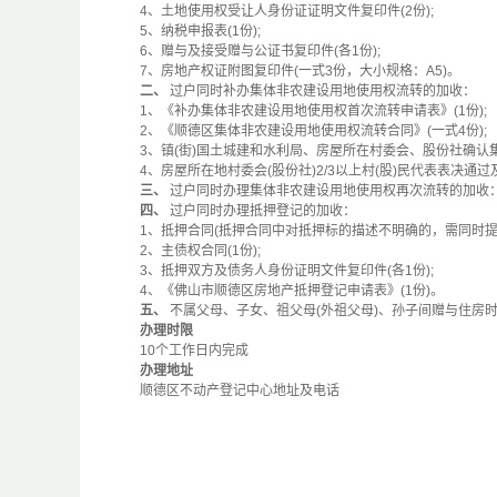
4、土地使用权受让人身份证证明文件复印件(2份);
5、纳税申报表(1份);
6、赠与及接受赠与公证书复印件(各1份);
7、房地产权证附图复印件(一式3份，大小规格：A5)。
二、
过户同时补办集体非农建设用地使用权流转的加收：
1、《补办集体非农建设用地使用权首次流转申请表》(1份);
2、《顺德区集体非农建设用地使用权流转合同》(一式4份);
3、镇(街)国土城建和水利局、房屋所在村委会、股份社确认集体
4、房屋所在地村委会(股份社)2/3以上村(股)民代表表决通过
三、
过户同时办理集体非农建设用地使用权再次流转的加收：
四、
过户同时办理抵押登记的加收：
1、抵押合同(抵押合同中对抵押标的描述不明确的，需同时提交抵
2、主债权合同(1份);
3、抵押双方及债务人身份证明文件复印件(各1份);
4、《佛山市顺德区房地产抵押登记申请表》(1份)。
五、
不属父母、子女、祖父母(外祖父母)、孙子间赠与住房
办理时限
10个工作日内完成
办理地址
顺德区不动产登记中心地址及电话