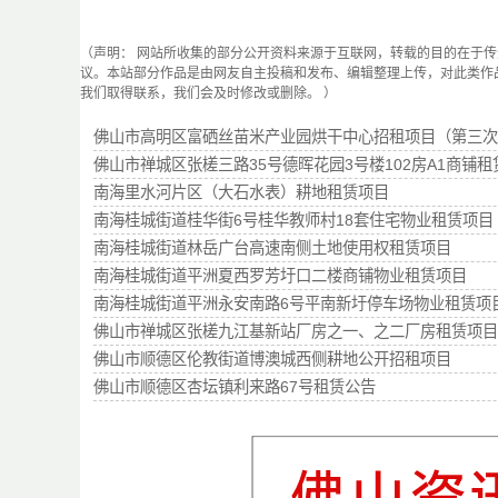
（声明： 网站所收集的部分公开资料来源于互联网，转载的目的在于
议。本站部分作品是由网友自主投稿和发布、编辑整理上传，对此类作
我们取得联系，我们会及时修改或删除。 ）
佛山市高明区富硒丝苗米产业园烘干中心招租项目（第三次
佛山市禅城区张槎三路35号德晖花园3号楼102房A1商铺租
南海里水河片区（大石水表）耕地租赁项目
南海桂城街道桂华街6号桂华教师村18套住宅物业租赁项目
南海桂城街道林岳广台高速南侧土地使用权租赁项目
南海桂城街道平洲夏西罗芳圩口二楼商铺物业租赁项目
南海桂城街道平洲永安南路6号平南新圩停车场物业租赁项
佛山市禅城区张槎九江基新站厂房之一、之二厂房租赁项目
佛山市顺德区伦教街道博澳城西侧耕地公开招租项目
佛山市顺德区杏坛镇利来路67号租赁公告