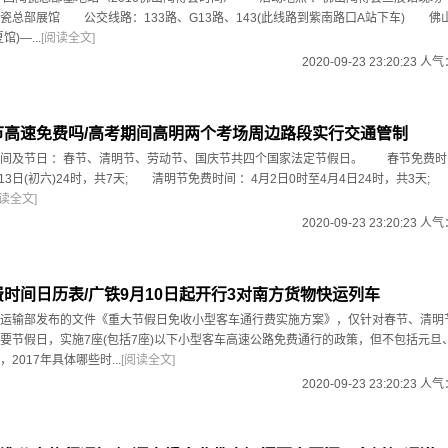
瓷总部展馆 公交线路：133路、G13路、143(此线路到紫南路口A站下车) 佛
)—...
[阅读全文]
2020-09-23 23:20:23 人
秋节高速免费吗/高考期间高明两个考场周边路段实行交通管制
及节日 ：春节、清明节、劳动节、国庆节共四个国家法定节假日。 春节免费时间
月13日(初六)24时，共7天; 清明节免费时间 ：4月2日0时至4月4日24时，共3天
阅读全文]
2020-09-23 23:20:23 人
免费时间日历表/广铁9月10日起开行3对南方货物快运列车
输部发布的文件《重大节假日免收小型客车通行费实施方案》，仅针对春节、清明
要节假日，实施7座(包括7座)以下小型客车高速公路免费通行的政策，但不包括元旦
017年具体哪些时...
[阅读全文]
2020-09-23 23:20:23 人