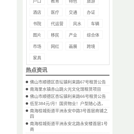
户口
教育
特色
旅游
酒店
医疗
交通
办证
书院
代运营
风水
车辆
图片
移民
产业
综合体
市场
网红
画展
跨境
家具
热点资讯
佛山市顺德区杏坛镇利来路67号租赁公告
南海里水镇赤山跳火光文化馆租赁项目
佛山市顺德区杏坛镇利来路66号租赁公告
低至384元/月！国资物业！户型随心选，
南海桂城街道平洲永安中路3号首层商铺之
四
南海桂城街道平洲永安北路永安楼首层1号
商