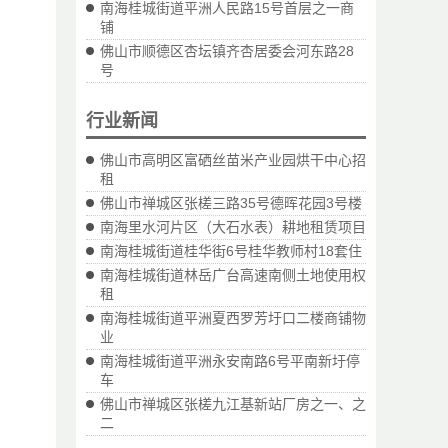
南海桂城街道平洲人民路15号首层之一商
铺
佛山市顺德区杏坛镇齐杏居委会河东路28
号
行业新闻
佛山市高明区富硒丝苗米产业园烘干中心招
租
佛山市禅城区张槎三路35号德晖花园3号楼
南海里水河片区（大石水表）耕地租赁项目
南海桂城街道桂华街6号桂华教师村18套住
南海桂城街道林岳广台高速南侧土地使用权
租
南海桂城街道平洲夏西罗芳圩口二楼商铺物
业
南海桂城街道平洲永安南路6号平南新圩停
车
佛山市禅城区张槎九江基新站厂房之一、之
二