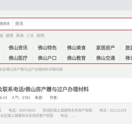
搜
资讯
城
顺德
南海
三水
高明
佛山资讯
佛山特色
佛山美食
家居房产
旅
佛山医疗
佛山户口
佛山教育
佛山交通
禅
电话/佛山房产赠与过户办理材料
详细内容
及联系电话/佛山房产赠与过户办理材料
-09-23 人气：3781 来源： 作者：
 电话：83879683 南海区国土城建和水务局产权股 电话：8121319
区国土城建和水务局房屋产权股 电话：......