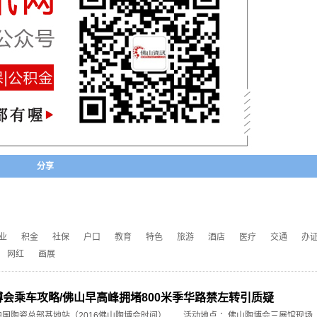
分享
业
积金
社保
户口
教育
特色
旅游
酒店
医疗
交通
办
网红
画展
陶博会乘车攻略/佛山早高峰拥堵800米季华路禁左转引质疑
国陶瓷总部基地站（2016佛山陶博会时间） 活动地点 ：佛山陶博会三展馆现